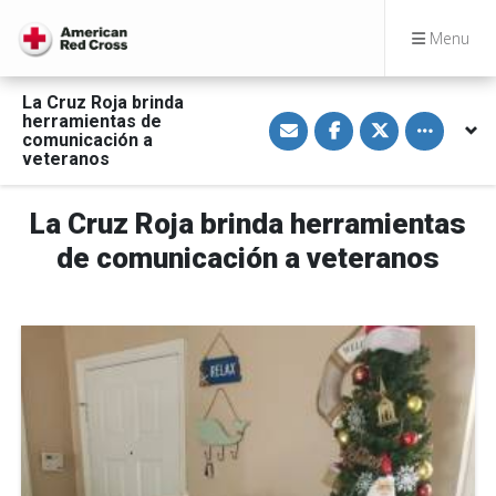
Menu
La Cruz Roja brinda
S
S
S
Toggle othe
herramientas de
h
h
h
comunicación a
a
a
a
veteranos
r
r
r
e
e
e
v
o
o
i
n
n
La Cruz Roja brinda herramientas
a
F
T
E
a
w
de comunicación a veteranos
m
c
i
a
e
t
i
b
t
l
o
e
o
r
k