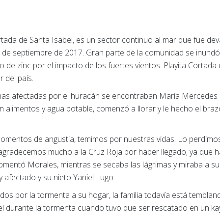
tada de Santa Isabel, es un sector continuo al mar que fue dev
 de septiembre de 2017. Gran parte de la comunidad se inundó
o de zinc por el impacto de los fuertes vientos. Playita Corta
 del país.
as afectadas por el huracán se encontraban María Mercedes Mo
 alimentos y agua potable, comenzó a llorar y le hecho el brazo
 momentos de angustia, temimos por nuestras vidas. Lo perdimos
 agradecemos mucho a la Cruz Roja por haber llegado, ya que
omentó Morales, mientras se secaba las lágrimas y miraba a su
 afectado y su nieto Yaniel Lugo.
s por la tormenta a su hogar, la familia todavía está tembland
el durante la tormenta cuando tuvo que ser rescatado en un ka