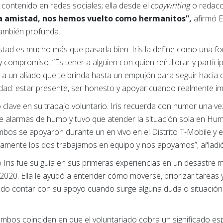
 contenido en redes sociales; ella desde el
copywriting
o redacci
a amistad, nos hemos vuelto como hermanitos”,
afirmó E
también profunda.
tad es mucho más que pasarla bien. Iris la define como una f
 compromiso. “Es tener a alguien con quien reír, llorar y partici
 un aliado que te brinda hasta un empujón para seguir hacia de
dad: estar presente, ser honesto y apoyar cuando realmente im
 clave en su trabajo voluntario. Iris recuerda con humor una 
de alarmas de humo y tuvo que atender la situación sola en H
os se apoyaron durante un en vivo en el Distrito T-Mobile y e
neamente los dos trabajamos en equipo y nos apoyamos”, añadió 
Iris fue su guía en sus primeras experiencias en un desastre 
2020. Ella le ayudó a entender cómo moverse, priorizar tareas y
edo contar con su apoyo cuando surge alguna duda o situación
ambos coinciden en que el voluntariado cobra un significado es