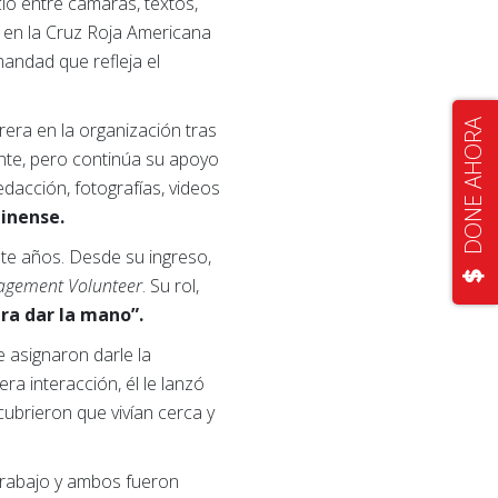
ó entre cámaras, textos,
 en la Cruz Roja Americana
mandad que refleja el
DONE AHORA
rera en la organización tras
nte, pero continúa su apoyo
dacción, fotografías, videos
linense.
iete años. Desde su ingreso,
gagement Volunteer
. Su rol,
ra dar la mano”.
 asignaron darle la
a interacción, él le lanzó
ubrieron que vivían cerca y
trabajo y ambos fueron