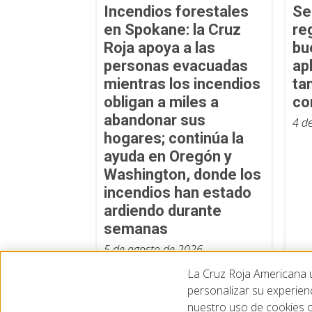
Incendios forestales
Se
en Spokane: la Cruz
re
Roja apoya a las
bu
personas evacuadas
ap
mientras los incendios
ta
obligan a miles a
co
abandonar sus
4 d
hogares; continúa la
ayuda en Oregón y
Washington, donde los
incendios han estado
ardiendo durante
semanas
5 de agosto de 2026
La Cruz Roja Americana ut
personalizar su experien
nuestro uso de cookies o