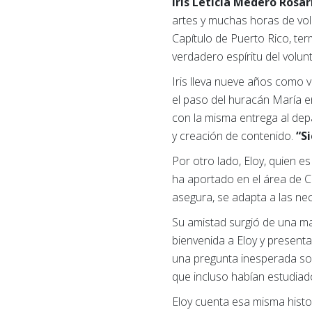
Iris Leticia Medero Rosar
artes y muchas horas de vo
Capítulo de Puerto Rico, te
verdadero espíritu del volun
Iris lleva nueve años como v
el paso del huracán María e
con la misma entrega al dep
y creación de contenido.
“Si
Por otro lado, Eloy, quien e
ha aportado en el área de 
asegura, se adapta a las n
Su amistad surgió de una ma
bienvenida a Eloy y present
una pregunta inesperada sob
que incluso habían estudiad
Eloy cuenta esa misma hist