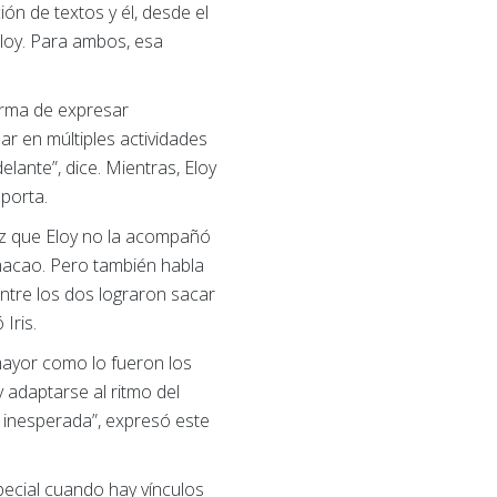
ón de textos y él, desde el
loy. Para ambos, esa
orma de expresar
par en múltiples actividades
lante”, dice. Mientras, Eloy
porta.
vez que Eloy no la acompañó
umacao. Pero también habla
ntre los dos lograron sacar
Iris.
mayor como lo fueron los
 adaptarse al ritmo del
 inesperada”, expresó este
pecial cuando hay vínculos