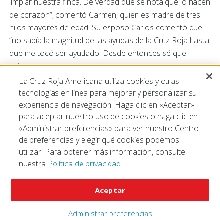
limpiar nuestra finca. De verdad que se nota que lo hacen
de corazón”, comentó Carmen, quien es madre de tres
hijos mayores de edad. Su esposo Carlos comentó que
“no sabía la magnitud de las ayudas de la Cruz Roja hasta
que me tocó ser ayudado. Desde entonces sé que
ustedes son uno de los primeros en responder luego de
un desastre o una emergencia; así que exhorto a todos a
La Cruz Roja Americana utiliza cookies y otras
que donen para que puedan seguir ayudando a los
tecnologías en línea para mejorar y personalizar su
ciudadanos”.
experiencia de navegación. Haga clic en «Aceptar»
para aceptar nuestro uso de cookies o haga clic en
«Administrar preferencias» para ver nuestro Centro
de preferencias y elegir qué cookies podemos
utilizar. Para obtener más información, consulte
nuestra
Política de privacidad.
© 2026 The American National Red Cross
Accessibility
Terms of Use
Privacy Policy
Preferences
Aceptar
Contact Us
FAQ
Mobile Apps
Give Blood
Careers
Administrar preferencias