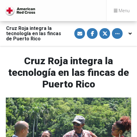
Menu
Cruz Roja integra la
S
S
S
Toggle othe
tecnología en las fincas
h
h
h
a
a
a
de Puerto Rico
r
r
r
e
e
e
v
o
o
i
n
n
Cruz Roja integra la
a
F
T
E
a
w
m
c
i
tecnología en las fincas de
a
e
t
i
b
t
Puerto Rico
l
o
e
o
r
k