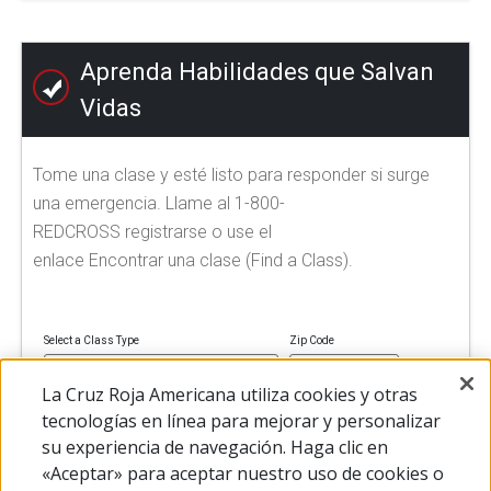
Aprenda Habilidades que Salvan
Vidas
Tome una clase y esté listo para responder si surge
una emergencia. Llame al 1-800-
REDCROSS registrarse o use el
enlace Encontrar una clase (Find a Class).
Select a Class Type
Zip Code
La Cruz Roja Americana utiliza cookies y otras
tecnologías en línea para mejorar y personalizar
su experiencia de navegación. Haga clic en
FIND A CLASS
«Aceptar» para aceptar nuestro uso de cookies o