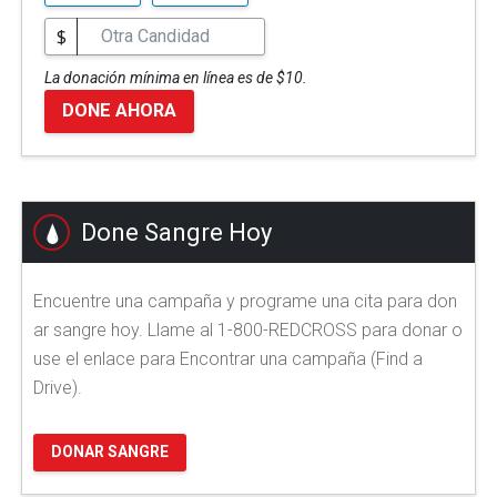
$
La donación mínima en línea es de $10.
DONE AHORA
Done Sangre Hoy
Encuentre una campaña y programe una cita para don
ar sangre hoy. Llame al 1-800-REDCROSS para donar o
use el enlace para Encontrar una campaña (Find a
Drive).
DONAR SANGRE