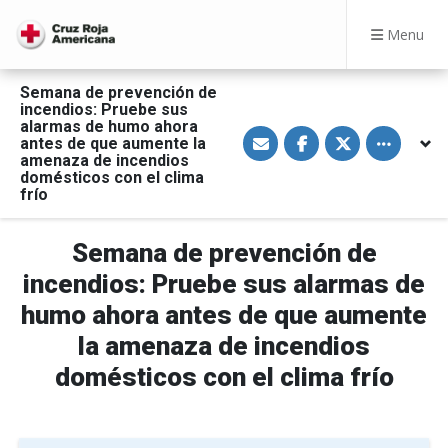
Menu
Semana de prevención de
incendios: Pruebe sus
alarmas de humo ahora
S
S
S
Toggle othe
antes de que aumente la
h
h
h
a
a
a
amenaza de incendios
r
r
r
domésticos con el clima
e
e
e
frío
v
o
o
i
n
n
a
F
T
E
a
w
Semana de prevención de
m
c
i
a
e
t
incendios: Pruebe sus alarmas de
i
b
t
l
o
e
humo ahora antes de que aumente
o
r
k
la amenaza de incendios
domésticos con el clima frío