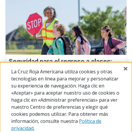
Seguridad para el regreso a clases:
buenos consejos, aplicaciones y
La Cruz Roja Americana utiliza cookies y otras
clases tanto para estudiantes como
tecnologías en línea para mejorar y personalizar
para maestros
su experiencia de navegación. Haga clic en
«Aceptar» para aceptar nuestro uso de cookies o
4 de agosto de 2026
haga clic en «Administrar preferencias» para ver
nuestro Centro de preferencias y elegir qué
cookies podemos utilizar. Para obtener más
información, consulte nuestra
Política de
privacidad.