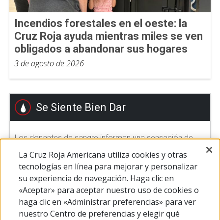
Incendios forestales en el oeste: la
Cruz Roja ayuda mientras miles se ven
obligados a abandonar sus hogares
3 de agosto de 2026
Se Siente Bien Dar
Los donantes de sangre informan una sensación de
gran satisfacción después de hacer su donación.
La Cruz Roja Americana utiliza cookies y otras
Ayudar a otros a sentirse bien.
tecnologías en línea para mejorar y personalizar
su experiencia de navegación. Haga clic en
«Aceptar» para aceptar nuestro uso de cookies o
DONAR SANGRE
haga clic en «Administrar preferencias» para ver
nuestro Centro de preferencias y elegir qué