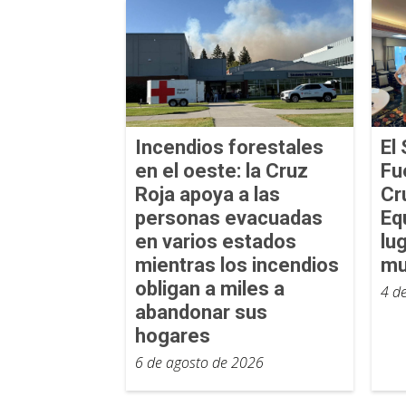
Incendios forestales
El 
en el oeste: la Cruz
Fu
Roja apoya a las
Cr
personas evacuadas
Eq
en varios estados
lu
mientras los incendios
mu
obligan a miles a
4 d
abandonar sus
hogares
6 de agosto de 2026