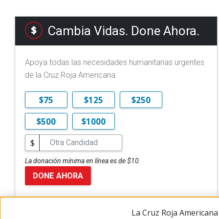
Cambia Vidas. Done Ahora.
Apoya todas las necesidades humanitarias urgentes
de la Cruz Roja Americana.
$75
$125
$250
$500
$1000
$
La donación mínima en línea es de $10.
DONE AHORA
La Cruz Roja Americana 