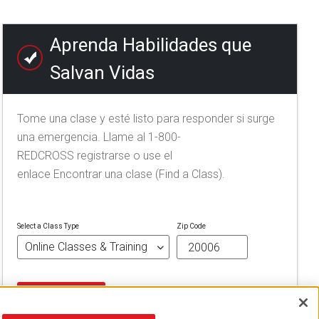
Aprenda Habilidades que
Salvan Vidas
Tome una clase y esté listo para responder si surge
una emergencia. Llame al 1-800-
REDCROSS registrarse o use el
enlace Encontrar una clase (Find a Class).
Select a Class Type
Zip Code
FIND A CLASS