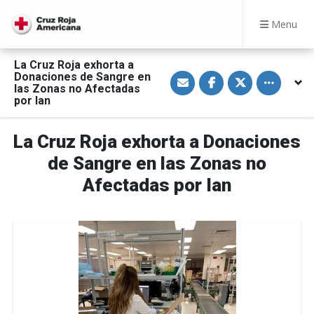
Menu
La Cruz Roja exhorta a
S
S
S
Toggle othe
Donaciones de Sangre en
h
h
h
las Zonas no Afectadas
a
a
a
por Ian
r
r
r
e
e
e
v
o
o
i
n
n
La Cruz Roja exhorta a Donaciones
a
F
T
E
a
w
de Sangre en las Zonas no
m
c
i
a
e
t
Afectadas por Ian
i
b
t
l
o
e
o
r
k