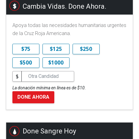
Cambia Vidas. Done Ahora.
Apoya todas las necesidades humanitarias urgentes
de la Cruz Roja Americana.
$75
$125
$250
$500
$1000
$
La donación mínima en línea es de $10.
DONE AHORA
Done Sangre Hoy