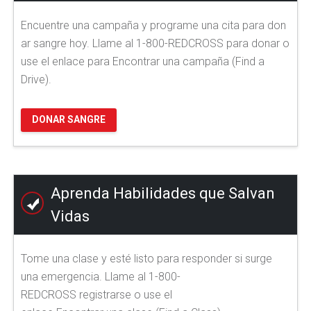
Encuentre una campaña y programe una cita para don
ar sangre hoy. Llame al 1-800-REDCROSS para donar o
use el enlace para Encontrar una campaña (Find a
Drive).
DONAR SANGRE
Aprenda Habilidades que Salvan
Vidas
Tome una clase y esté listo para responder si surge
una emergencia. Llame al 1-800-
REDCROSS registrarse o use el