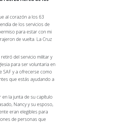
e al corazón a los 63
ndía de los servicios de
permiso para estar con mi
trajeron de vuelta. La Cruz
iró del servicio militar y
glesia para ser voluntaria en
de SAF y a ofrecerse como
entes que estás ayudando a
en la junta de su capítulo
 pasado, Nancy y su esposo,
nte eran elegibles para
ciones de personas que