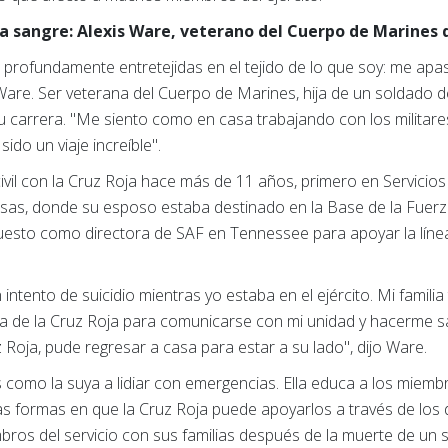
tra sangre: Alexis Ware, veterano del Cuerpo de Marines 
profundamente entretejidas en el tejido de lo que soy: me ap
are. Ser veterana del Cuerpo de Marines, hija de un soldado de
su carrera. "Me siento como en casa trabajando con los militares
do un viaje increíble".
ivil con la Cruz Roja hace más de 11 años, primero en Servici
nsas, donde su esposo estaba destinado en la Base de la Fuer
esto como directora de SAF en Tennessee para apoyar la línea
intento de suicidio mientras yo estaba en el ejército. Mi familia
a de la Cruz Roja para comunicarse con mi unidad y hacerme 
z Roja, pude regresar a casa para estar a su lado", dijo Ware.
como la suya a lidiar con emergencias. Ella educa a los miembr
as formas en que la Cruz Roja puede apoyarlos a través de los d
mbros del servicio con sus familias después de la muerte de un