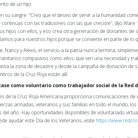
nto de un hijo.
á en su sangre. "Creo que el deseo de servir a la humanidad comi
 y continúas con las tradiciones con las que creciste", dijo Ware
us hijos con ellos, y eso crea otra generación de donantes de
amos para nuestros hijos porque se convierte en parte de lo q
Nancy y Alexis, el servicio a la patria nunca termina, simplem
anitarios compasivos como ellos, que ven una necesidad y trab
asta la zona de desastre y desde la campaña de donación de s
ros de la Cruz Roja están allí.
case como voluntario como trabajador social de la Red 
s de la Cruz Roja Americana proporciona comunicaciones de e
uerzas armadas, veteranos y sus familias en todo el mundo, los 
as del año. Hay oportunidades disponibles de voluntariado virtu
e ayudar este Día de los Veteranos, visite
https://www.redcro