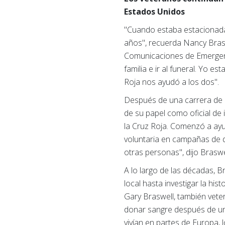
Estados Unidos
"Cuando estaba estacionada
años", recuerda Nancy Brasw
Comunicaciones de Emergenci
familia e ir al funeral. Yo e
Roja nos ayudó a los dos".
Después de una carrera de 20
de su papel como oficial de i
la Cruz Roja. Comenzó a ay
voluntaria en campañas de d
otras personas", dijo Braswe
A lo largo de las décadas, 
local hasta investigar la hi
Gary Braswell, también vete
donar sangre después de un
vivían en partes de Europa, 