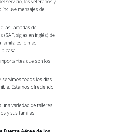
l servicio, los veteranos y
to incluye mensajes de
e las llamadas de
 (SAF, siglas en inglés) de
 familia es lo más
 a casa".
importantes que son los
 servimos todos los días
onible. Estamos ofreciendo
s una variedad de talleres
nos y sus familias
a Fuerza Aérea de los