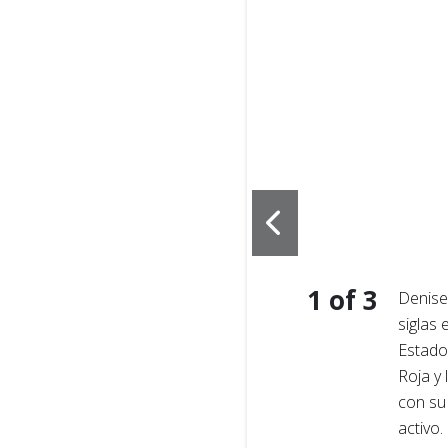
1
of
3
 de SAF (siglas en inglés)
Denise
 Cruz Roja para llegar a
siglas 
cito. Ahora Ware ayuda a
Estado
 miembros del servicio, a
Roja y
 la Cruz Roja puede
con su 
activo.