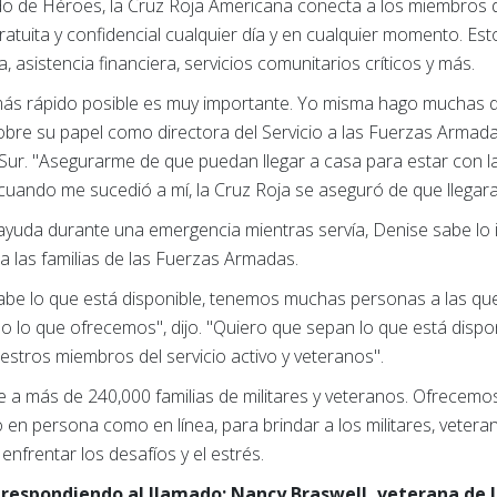
do de Héroes, la Cruz Roja Americana conecta a los miembros de
gratuita y confidencial cualquier día y en cualquier momento. Es
asistencia financiera, servicios comunitarios críticos y más.
 más rápido posible es muy importante. Yo misma hago muchas d
obre su papel como directora del Servicio a las Fuerzas Armadas
 Sur. "Asegurarme de que puedan llegar a casa para estar con la
cuando me sucedió a mí, la Cruz Roja se aseguró de que llegara
ayuda durante una emergencia mientras servía, Denise sabe lo 
ra las familias de las Fuerzas Armadas.
abe lo que está disponible, tenemos muchas personas a las que
do lo que ofrecemos", dijo. "Quiero que sepan lo que está disp
estros miembros del servicio activo y veteranos".
e a más de 240,000 familias de militares y veteranos. Ofrecemo
to en persona como en línea, para brindar a los militares, vetera
enfrentar los desafíos y el estrés.
respondiendo al llamado: Nancy Braswell, veterana de l