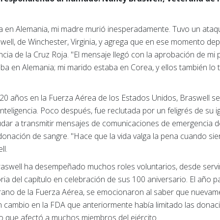
 en Alemania, mi madre murió inesperadamente. Tuvo un ataqu
ell, de Winchester, Virginia, y agrega que en ese momento depe
a de la Cruz Roja. "El mensaje llegó con la aprobación de mi 
staba en Alemania; mi marido estaba en Corea, y ellos también lo 
 años en la Fuerza Aérea de los Estados Unidos, Braswell se ret
nteligencia. Poco después, fue reclutada por un feligrés de su i
udar a transmitir mensajes de comunicaciones de emergencia 
onación de sangre. "Hace que la vida valga la pena cuando si
ll.
Braswell ha desempeñado muchos roles voluntarios, desde servir 
storia del capítulo en celebración de sus 100 aniversario. El año
rano de la Fuerza Aérea, se emocionaron al saber que nuevame
 cambio en la FDA que anteriormente había limitado las dona
lo que afectó a muchos miembros del ejército.