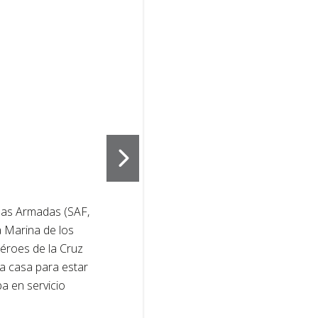
2
of
3
zas Armadas (SAF,
Nancy Braswel
la Marina de los
transmitir me
éroes de la Cruz
veterana de l
 a casa para estar
Roja la ayud
ba en servicio
madre fallec