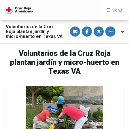
Menu
Voluntarios de la Cruz
S
S
S
Toggle othe
Roja plantan jardín y
h
h
h
a
a
a
micro-huerto en Texas VA
r
r
r
e
e
e
v
o
o
Voluntarios de la Cruz Roja
i
n
n
a
F
T
E
a
w
plantan jardín y micro-huerto en
m
c
i
a
e
t
Texas VA
i
b
t
l
o
e
o
r
k