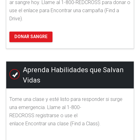
ar sangre hoy. Llame al 1-800-REDCROSS para donar o
use el enlace para Encontrar una campaña (Find a
Drive).
DONAR SANGRE
Aprenda Habilidades que Salvan
Vidas
Tome una clase y esté listo para responder si surge
una emergencia. Llame al 1-800-
REDCROSS registrarse o use el
enlace Encontrar una clase (Find a Class).