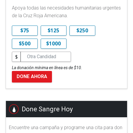
Apoya todas las necesidades humanitarias urgentes
de la Cruz Roja Americana.
$75
$125
$250
$500
$1000
$
La donación mínima en línea es de $10.
DONE AHORA
Done Sangre Hoy
Encuentre una campaña y programe una cita para don