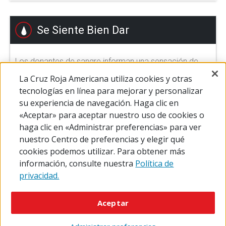
Se Siente Bien Dar
Los donantes de sangre informan una sensación de
gran satisfacción después de hacer su donación.
La Cruz Roja Americana utiliza cookies y otras
Ayudar a otros a sentirse bien.
tecnologías en línea para mejorar y personalizar
su experiencia de navegación. Haga clic en
«Aceptar» para aceptar nuestro uso de cookies o
DONAR SANGRE
haga clic en «Administrar preferencias» para ver
nuestro Centro de preferencias y elegir qué
cookies podemos utilizar. Para obtener más
información, consulte nuestra
Política de
privacidad.
© 2026 The American National Red Cross
Accessibility
Terms of Use
Privacy Policy
Preferences
Aceptar
Contact Us
FAQ
Mobile Apps
Give Blood
Careers