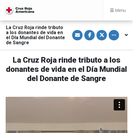
Menu
La Cruz Roja rinde tributo
S
S
S
Toggle othe
a los donantes de vida en
h
h
h
el Día Mundial del Donante
a
a
a
de Sangre
r
r
r
e
e
e
v
o
o
i
n
n
La Cruz Roja rinde tributo a los
a
F
T
E
a
w
donantes de vida en el Día Mundial
m
c
i
a
e
t
del Donante de Sangre
i
b
t
l
o
e
o
r
k