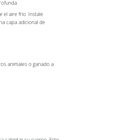
rofunda.
el aire frío. Instale
na capa adicional de
otros animales o ganado a
ara calentar su cuerpo. Esto