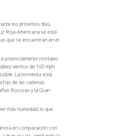
ante los próximos días,
Cruz Roja Americana se está
nas que se encuentran en el
sca potencialmente mortales
osibles vientos de 100 mph.
osible. La tormenta está
muchas de las cadenas
ntañas Rocosas y la Gran
ener más humedad, lo que
 ahora en comparación con
a gran escala, ampliando la