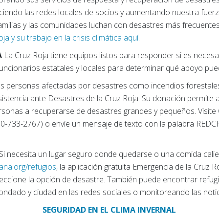
leciendo las redes locales de socios y aumentando nuestra fuer
amilias y las comunidades luchan con desastres más frecuentes
a y su trabajo en la crisis climática aquí.
A
La Cruz Roja tiene equipos listos para responder si es neces
funcionarios estatales y locales para determinar qué apoyo pue
as personas afectadas por desastres como incendios forestales
sistencia ante Desastres de la Cruz Roja. Su donación permite a
ersonas a recuperarse de desastres grandes y pequeños. Visite
0-733-2767) o envíe un mensaje de texto con la palabra REDC
Si necesita un lugar seguro donde quedarse o una comida calie
na.org/refugios
, la aplicación gratuita Emergencia de la Cruz 
ccione la opción de desastre. También puede encontrar refugi
ondado y ciudad en las redes sociales o monitoreando las notic
SEGURIDAD EN EL CLIMA INVERNAL