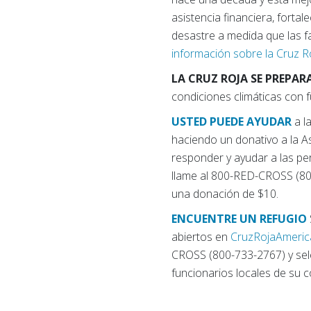
asistencia financiera, forta
desastre a medida que las f
información sobre la Cruz Roj
LA CRUZ ROJA SE PREPAR
condiciones climáticas con 
USTED PUEDE AYUDAR
a l
haciendo un donativo a la A
responder y ayudar a las p
llame al 800-RED-CROSS (80
una donación de $10.
ENCUENTRE UN REFUGIO
abiertos en
CruzRojaAmerica
CROSS (800-733-2767) y sele
funcionarios locales de su c