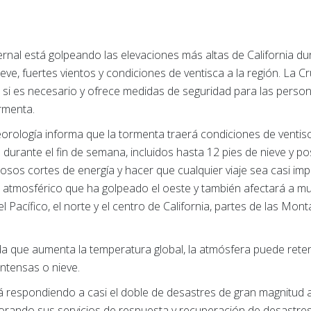
nal está golpeando las elevaciones más altas de California dur
eve, fuertes vientos y condiciones de ventisca a la región. La 
si es necesario y ofrece medidas de seguridad para las perso
rmenta.
eorología informa que la tormenta traerá condiciones de venti
 durante el fin de semana, incluidos hasta 12 pies de nieve y p
sos cortes de energía y hacer que cualquier viaje sea casi imp
ío atmosférico que ha golpeado el oeste y también afectará a 
Pacífico, el norte y el centro de California, partes de las Mo
a que aumenta la temperatura global, la atmósfera puede ret
intensas o nieve.
á respondiendo a casi el doble de desastres de gran magnitud
rando sus servicios de respuesta y recuperación de desastres 