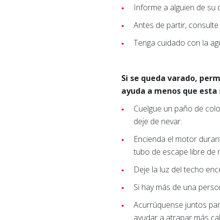
Informe a alguien de su d
Antes de partir, consult
Tenga cuidado con la agua
Si se queda varado, perm
ayuda a menos que esta s
Cuelgue un paño de color
deje de nevar.
Encienda el motor durant
tubo de escape libre de n
Deje la luz del techo en
Si hay más de una person
Acurrúquense juntos para
ayudar a atrapar más cal