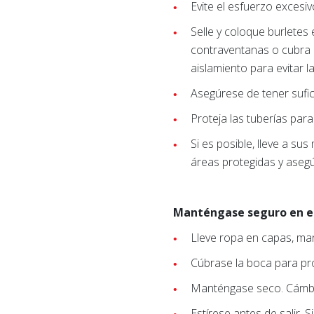
Evite el esfuerzo excesi
Selle y coloque burletes 
contraventanas o cubra l
aislamiento para evitar la
Asegúrese de tener sufi
Proteja las tuberías par
Si es posible, lleve a s
áreas protegidas y aseg
Manténgase seguro en el
Lleve ropa en capas, ma
Cúbrase la boca para pro
Manténgase seco. Cámbi
Estírese antes de salir. 