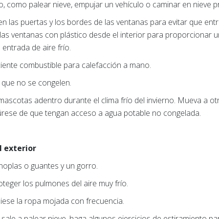
vo, como palear nieve, empujar un vehículo o caminar en nieve p
en las puertas y los bordes de las ventanas para evitar que entre 
as ventanas con plástico desde el interior para proporcionar u
 entrada de aire frío.
ciente combustible para calefacción a mano.
a que no se congelen.
us mascotas adentro durante el clima frío del invierno. Mueva a 
úrese de que tengan acceso a agua potable no congelada.
 exterior
noplas o guantes y un gorro.
teger los pulmones del aire muy frío.
ese la ropa mojada con frecuencia.
Si sale a palear nieve, haga algunos ejercicios de estiramiento p