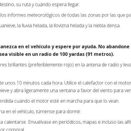
estino, su ruta y cuándo espera llegar.
e los informes meteorológicos de todas las zonas por las que p
nieve, la lluvia helada, la llovizna helada y la niebla densa.
anezca en el vehículo y espere por ayuda. No abandone 
ea visible en un radio de 100 yardas (91 metros).
es brillantes (preferiblemente rojo) en la antena de radio y le
e unos 10 minutos cada hora. Utilice el calefactor con el mot
ieve y abra ligeramente una ventana a favor del viento para vent
cendida cuando el motor esté en marcha para que lo vean.
a en el vehículo, túrnense para dormir.
 calentarse. Envuélvase en periódicos, mapas e incluso las alfo
or corporal.