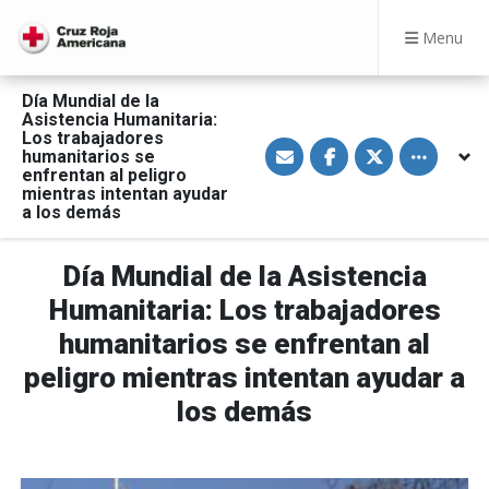
Menu
Día Mundial de la
Asistencia Humanitaria:
Los trabajadores
S
S
S
Toggle othe
humanitarios se
h
h
h
a
a
a
enfrentan al peligro
r
r
r
mientras intentan ayudar
e
e
e
a los demás
v
o
o
i
n
n
a
F
T
E
a
w
Día Mundial de la Asistencia
m
c
i
a
e
t
Humanitaria: Los trabajadores
i
b
t
l
o
e
humanitarios se enfrentan al
o
r
k
peligro mientras intentan ayudar a
los demás