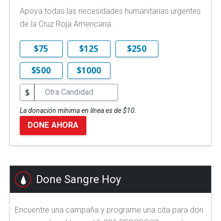
Apoya todas las necesidades humanitarias urgentes
de la Cruz Roja Americana.
$75
$125
$250
$500
$1000
$
La donación mínima en línea es de $10.
DONE AHORA
Done Sangre Hoy
Encuentre una campaña y programe una cita para don