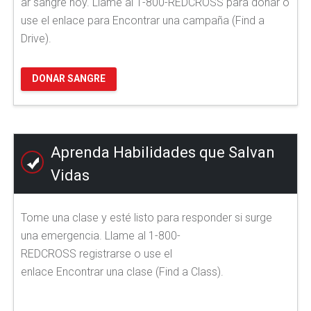
ar sangre hoy. Llame al 1-800-REDCROSS para donar o
use el enlace para Encontrar una campaña (Find a
Drive).
DONAR SANGRE
Aprenda Habilidades que Salvan
Vidas
Tome una clase y esté listo para responder si surge
una emergencia. Llame al 1-800-
REDCROSS registrarse o use el
enlace Encontrar una clase (Find a Class).