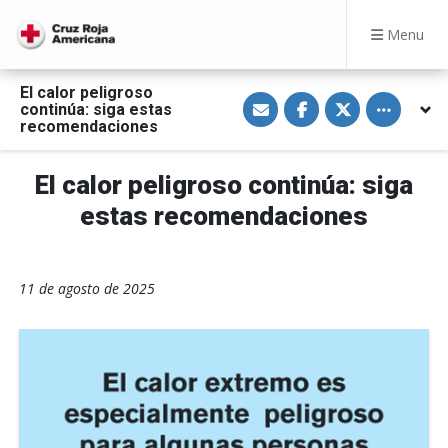
Menu
El calor peligroso
S
S
S
Toggle othe
continúa: siga estas
h
h
h
a
a
a
recomendaciones
r
r
r
e
e
e
v
o
o
El calor peligroso continúa: siga
i
n
n
a
F
T
E
a
w
estas recomendaciones
m
c
i
a
e
t
i
b
t
l
o
e
o
r
11 de agosto de 2025
k