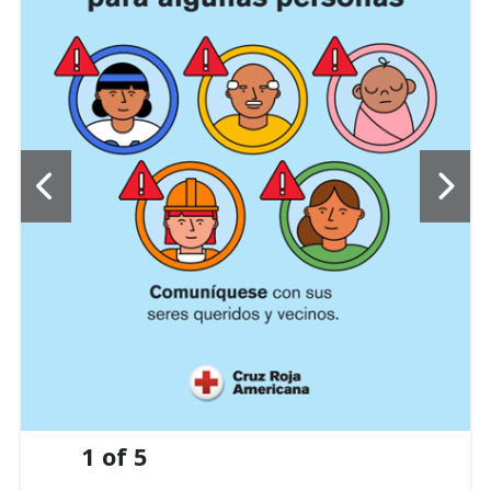
1
of
5