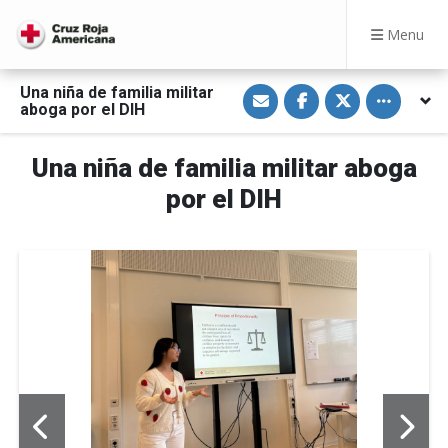
Menu
S
S
S
Toggle othe
Una niña de familia militar
h
h
h
aboga por el DIH
a
a
a
r
r
r
e
e
e
v
o
o
Una niña de familia militar aboga
i
n
n
a
F
T
por el DIH
E
a
w
m
c
i
a
e
t
i
b
t
l
o
e
o
r
k