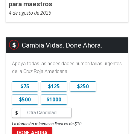
para maestros
4 de agosto de 2026
Cambia Vidas. Done Ahora.
Apoya todas las necesidades humanitarias urgentes
de la Cruz Roja Americana.
$75
$125
$250
$500
$1000
$
La donación mínima en línea es de $10.
DONE AHORA