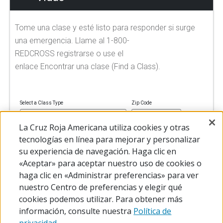
Tome una clase y esté listo para responder si surge
una emergencia. Llame al 1-800-
REDCROSS registrarse o use el
enlace Encontrar una clase (Find a Class).
Select a Class Type
Zip Code
La Cruz Roja Americana utiliza cookies y otras
tecnologías en línea para mejorar y personalizar
su experiencia de navegación. Haga clic en
FIND A CLASS
«Aceptar» para aceptar nuestro uso de cookies o
haga clic en «Administrar preferencias» para ver
nuestro Centro de preferencias y elegir qué
cookies podemos utilizar. Para obtener más
información, consulte nuestra
Política de