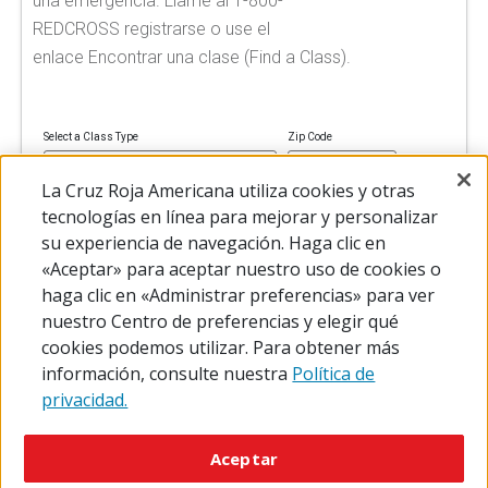
una emergencia. Llame al 1-800-
REDCROSS registrarse o use el
enlace Encontrar una clase (Find a Class).
Select a Class Type
Zip Code
La Cruz Roja Americana utiliza cookies y otras
tecnologías en línea para mejorar y personalizar
su experiencia de navegación. Haga clic en
FIND A CLASS
«Aceptar» para aceptar nuestro uso de cookies o
haga clic en «Administrar preferencias» para ver
nuestro Centro de preferencias y elegir qué
cookies podemos utilizar. Para obtener más
información, consulte nuestra
Política de
privacidad.
© 2026 The American National Red Cross
Accessibility
Terms of Use
Privacy Policy
Preferences
Aceptar
Contact Us
FAQ
Mobile Apps
Give Blood