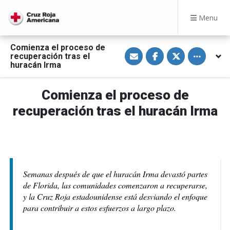
Menu
Comienza el proceso de
S
S
S
Toggle othe
recuperación tras el
h
h
h
a
a
a
huracán Irma
r
r
r
e
e
e
v
o
o
Comienza el proceso de
i
n
n
a
F
T
E
a
w
recuperación tras el huracán Irma
m
c
i
a
e
t
i
b
t
l
o
e
o
r
k
Semanas después de que el huracán Irma devastó partes
de Florida, las comunidades comenzaron a recuperarse,
y la Cruz Roja estadounidense está desviando el enfoque
para contribuir a estos esfuerzos a largo plazo.