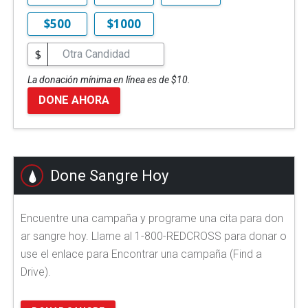
$500
$1000
$
La donación mínima en línea es de $10.
DONE AHORA
Done Sangre Hoy
Encuentre una campaña y programe una cita para don
ar sangre hoy. Llame al 1-800-REDCROSS para donar o
use el enlace para Encontrar una campaña (Find a
Drive).