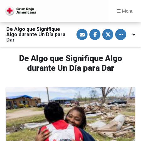
Menu
De Algo que Signifique
S
S
S
Toggle othe
Algo durante Un Día para
h
h
h
a
a
a
Dar
r
r
r
e
e
e
v
o
o
De Algo que Signifique Algo
i
n
n
a
F
T
E
a
w
durante Un Día para Dar
m
c
i
a
e
t
i
b
t
l
o
e
o
r
k