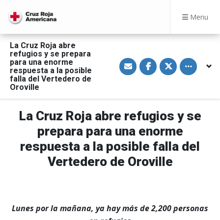
Menu
La Cruz Roja abre
refugios y se prepara
S
S
S
Toggle othe
para una enorme
h
h
h
respuesta a la posible
a
a
a
falla del Vertedero de
r
r
r
Oroville
e
e
e
v
o
o
i
n
n
a
F
T
La Cruz Roja abre refugios y se
E
a
w
m
c
i
prepara para una enorme
a
e
t
i
b
t
l
o
e
respuesta a la posible falla del
o
r
k
Vertedero de Oroville
Lunes por la mañana, ya hay más de 2,200 personas