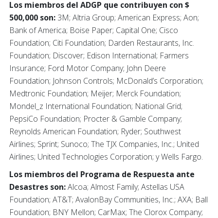
Los miembros del ADGP que contribuyen con $
500,000 son:
3M; Altria Group; American Express; Aon;
Bank of America; Boise Paper; Capital One; Cisco
Foundation; Citi Foundation; Darden Restaurants, Inc.
Foundation; Discover; Edison International; Farmers
Insurance; Ford Motor Company; John Deere
Foundation; Johnson Controls; McDonald’s Corporation;
Medtronic Foundation; Meijer; Merck Foundation;
Mondel_z International Foundation; National Grid;
PepsiCo Foundation; Procter & Gamble Company;
Reynolds American Foundation; Ryder; Southwest
Airlines; Sprint; Sunoco; The TJX Companies, Inc.; United
Airlines; United Technologies Corporation; y Wells Fargo.
Los miembros del Programa de Respuesta ante
Desastres son:
Alcoa; Almost Family; Astellas USA
Foundation; AT&T; AvalonBay Communities, Inc.; AXA; Ball
Foundation; BNY Mellon; CarMax; The Clorox Company;