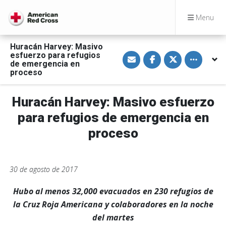
Menu
Huracán Harvey: Masivo
S
S
S
Toggle othe
esfuerzo para refugios
h
h
h
de emergencia en
a
a
a
proceso
r
r
r
e
e
e
v
o
o
i
n
n
Huracán Harvey: Masivo esfuerzo
a
F
T
E
a
w
para refugios de emergencia en
m
c
i
a
e
t
proceso
i
b
t
l
o
e
o
r
k
30 de agosto de 2017
Hubo al menos 32,000 evacuados en 230 refugios de
la Cruz Roja Americana y colaboradores en la noche
del martes