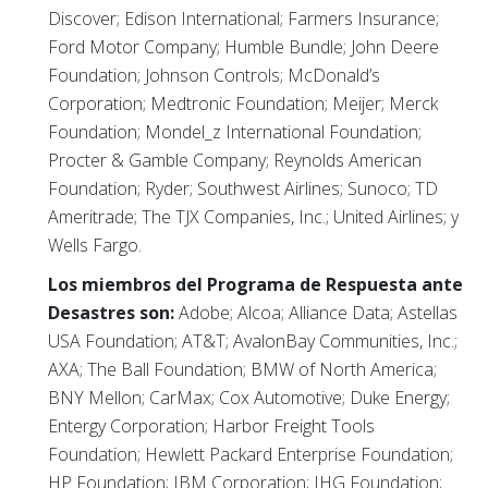
Discover; Edison International; Farmers Insurance;
Ford Motor Company; Humble Bundle; John Deere
Foundation; Johnson Controls; McDonald’s
Corporation; Medtronic Foundation; Meijer; Merck
Foundation; Mondel_z International Foundation;
Procter & Gamble Company; Reynolds American
Foundation; Ryder; Southwest Airlines; Sunoco; TD
Ameritrade; The TJX Companies, Inc.; United Airlines; y
Wells Fargo.
Los miembros del Programa de Respuesta ante
Desastres son:
Adobe; Alcoa; Alliance Data; Astellas
USA Foundation; AT&T; AvalonBay Communities, Inc.;
AXA; The Ball Foundation; BMW of North America;
BNY Mellon; CarMax; Cox Automotive; Duke Energy;
Entergy Corporation; Harbor Freight Tools
Foundation; Hewlett Packard Enterprise Foundation;
HP Foundation; IBM Corporation; IHG Foundation;