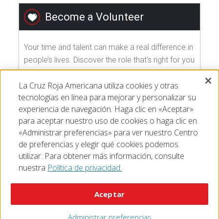
Become a Volunteer
Your time and talent can make a real difference in
people’s lives. Discover the role that's right for you
and join us today!
La Cruz Roja Americana utiliza cookies y otras
tecnologías en línea para mejorar y personalizar su
EXPLORE VOLUNTEER OPPORTUNITIES
experiencia de navegación. Haga clic en «Aceptar»
para aceptar nuestro uso de cookies o haga clic en
«Administrar preferencias» para ver nuestro Centro
de preferencias y elegir qué cookies podemos
utilizar. Para obtener más información, consulte
nuestra
Política de privacidad.
© 2026 The American National Red Cross
Accessibility
Terms of Use
Privacy Policy
Preferences
Aceptar
Contact Us
FAQ
Mobile Apps
Give Blood
Careers
Administrar preferencias