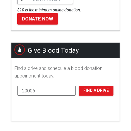
$10 is the minimum online donation.
DONATE NOW
Give Blood Today
Find a drive and schedule a blood donation
appointment today.
FIND A DRIVE