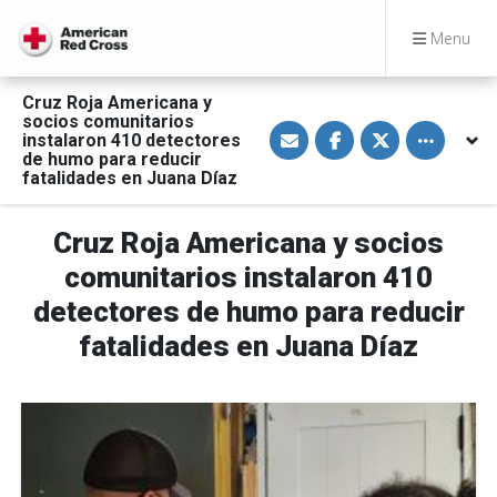
Menu
Cruz Roja Americana y
socios comunitarios
S
S
S
Toggle othe
instalaron 410 detectores
h
h
h
a
a
a
de humo para reducir
r
r
r
fatalidades en Juana Díaz
e
e
e
v
o
o
i
n
n
a
F
T
Cruz Roja Americana y socios
E
a
w
m
c
i
comunitarios instalaron 410
a
e
t
i
b
t
detectores de humo para reducir
l
o
e
o
r
fatalidades en Juana Díaz
k