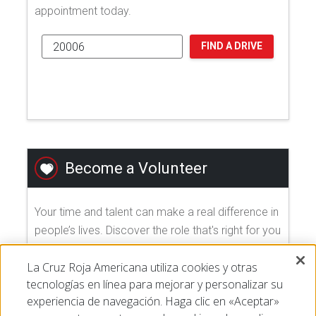
appointment today.
FIND A DRIVE
Become a Volunteer
Your time and talent can make a real difference in
people’s lives. Discover the role that's right for you
and join us today!
La Cruz Roja Americana utiliza cookies y otras
tecnologías en línea para mejorar y personalizar su
EXPLORE VOLUNTEER OPPORTUNITIES
experiencia de navegación. Haga clic en «Aceptar»