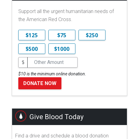
Support all the urgent humanitarian needs of
the American Red Cross.
$125
$75
$250
$500
$1000
$
$10 is the minimum online donation.
DONATE NOW
Give Blood Today
Find a drive and schedule a blood donation