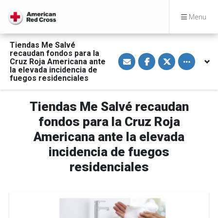
Menu
Tiendas Me Salvé
recaudan fondos para la
S
S
S
Toggle othe
Cruz Roja Americana ante
h
h
h
a
a
a
la elevada incidencia de
r
r
r
fuegos residenciales
e
e
e
v
o
o
i
n
n
a
F
T
Tiendas Me Salvé recaudan
E
a
w
m
c
i
fondos para la Cruz Roja
a
e
t
i
b
t
Americana ante la elevada
l
o
e
o
r
incidencia de fuegos
k
residenciales