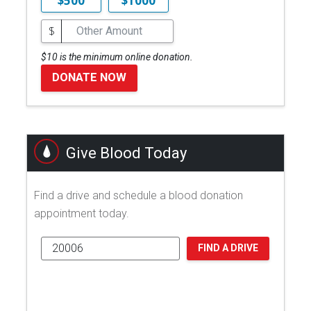
$500
$1000
$
$10 is the minimum online donation.
DONATE NOW
Give Blood Today
Find a drive and schedule a blood donation
appointment today.
FIND A DRIVE