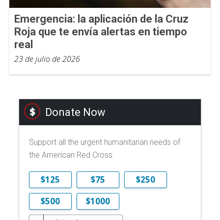
Emergencia: la aplicación de la Cruz
Roja que te envía alertas en tiempo
real
23 de julio de 2026
Donate Now
Support all the urgent humanitarian needs of
the American Red Cross.
$125
$75
$250
$500
$1000