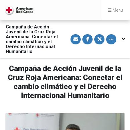
Menu
Campaña de Acción
Juvenil de la Cruz Roja
S
S
S
Toggle othe
Americana: Conectar el
h
h
h
cambio climático y el
a
a
a
Derecho Internacional
r
r
r
Humanitario
e
e
e
v
o
o
i
n
n
a
F
T
Campaña de Acción Juvenil de la
E
a
w
m
c
i
Cruz Roja Americana: Conectar el
a
e
t
i
b
t
l
o
e
cambio climático y el Derecho
o
r
k
Internacional Humanitario