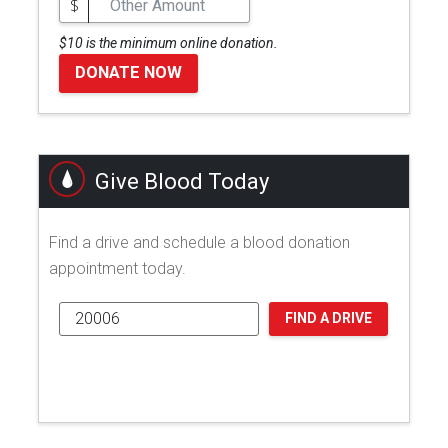
$
$10 is the minimum online donation.
DONATE NOW
Give Blood Today
Find a drive and schedule a blood donation
appointment today.
FIND A DRIVE