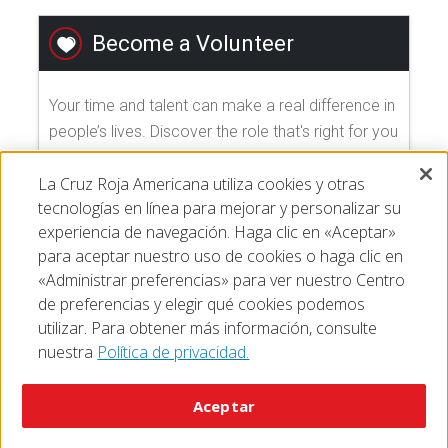
Become a Volunteer
Your time and talent can make a real difference in
people’s lives. Discover the role that's right for you
and join us today!
La Cruz Roja Americana utiliza cookies y otras
tecnologías en línea para mejorar y personalizar su
EXPLORE VOLUNTEER OPPORTUNITIES
experiencia de navegación. Haga clic en «Aceptar»
para aceptar nuestro uso de cookies o haga clic en
«Administrar preferencias» para ver nuestro Centro
de preferencias y elegir qué cookies podemos
utilizar. Para obtener más información, consulte
nuestra
Política de privacidad.
© 2026 The American National Red Cross
Accessibility
Terms of Use
Privacy Policy
Preferences
Aceptar
Contact Us
FAQ
Mobile Apps
Give Blood
Careers