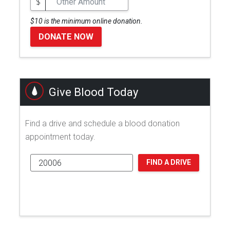
$
$10 is the minimum online donation.
DONATE NOW
Give Blood Today
Find a drive and schedule a blood donation
appointment today.
FIND A DRIVE