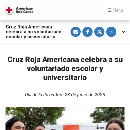
Menu
Cruz Roja Americana
S
S
S
Toggle othe
celebra a su voluntariado
h
h
h
a
a
a
escolar y universitario
r
r
r
e
e
e
v
o
o
i
n
n
a
F
T
Cruz Roja Americana celebra a su
E
a
w
m
c
i
voluntariado escolar y
a
e
t
i
b
t
universitario
l
o
e
o
r
k
Día de la Juventud: 23 de junio de 2025