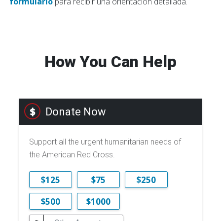
formulario
para recibir una orientación detallada.
How You Can Help
Donate Now
Support all the urgent humanitarian needs of
the American Red Cross.
$125
$75
$250
$500
$1000