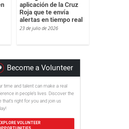
en
aplicación de la Cruz
Roja que te envía
alertas en tiempo real
23 de julio de 2026
Become a Volunteer
r time and talent can make a real
ference in people’s lives. Discover the
e that's right for you and join us
day!
EXPLORE VOLUNTEER
OPPORTUNITIES