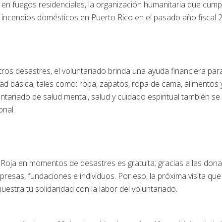
 en fuegos residenciales, la organización humanitaria que cum
incendios domésticos en Puerto Rico en el pasado año fiscal 
os desastres, el voluntariado brinda una ayuda financiera para
idad básica; tales como: ropa, zapatos, ropa de cama, alimento
luntariado de salud mental, salud y cuidado espiritual también s
onal.
 Roja en momentos de desastres es gratuita; gracias a las dona
resas, fundaciones e individuos. Por eso, la próxima visita que
 muestra tu solidaridad con la labor del voluntariado.