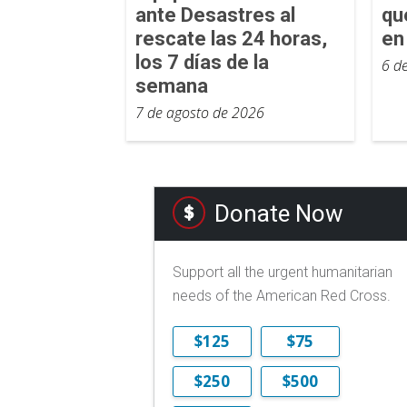
ante Desastres al
qu
rescate las 24 horas,
en
los 7 días de la
6 d
semana
7 de agosto de 2026
Donate Now
Support all the urgent humanitarian
needs of the American Red Cross.
$125
$75
$250
$500