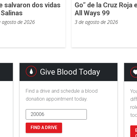
e salvaron dos vidas
Go” de la Cruz Roja 
 Salinas
All Ways 99
e agosto de 2026
3 de agosto de 2026
Give Blood Today
Find a drive and schedule a blood
You
donation appointment today.
dif
rol
to
FIND A DRIVE