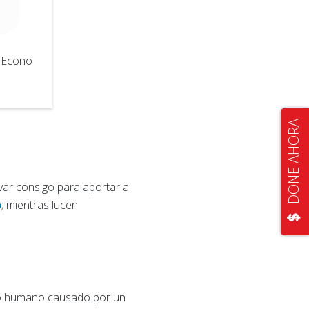
s Econo
DONE AHORA
var consigo para aportar a
o
; mientras lucen
ento humano causado por un