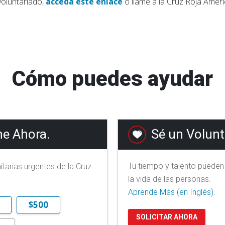
voluntariado,
acceda este enlace
o llame a la Cruz Roja Amer
Cómo puedes ayudar
e Ahora.
Sé un Volunt
Tu tiempo y talento pueden
arias urgentes de la Cruz
la vida de las personas.
Aprende Más (en Inglés).
$500
SOLICITAR AHORA