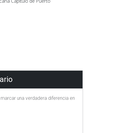
icana Capítulo de Puerto
ario
 marcar una verdadera diferencia en