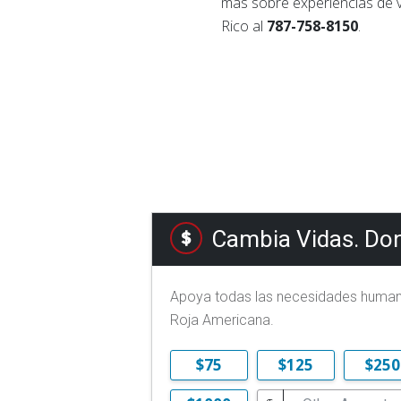
más sobre experiencias de 
Rico al
787-758-8150
.
Cambia Vidas. Don
Apoya todas las necesidades humanit
Roja Americana.
$75
$125
$250