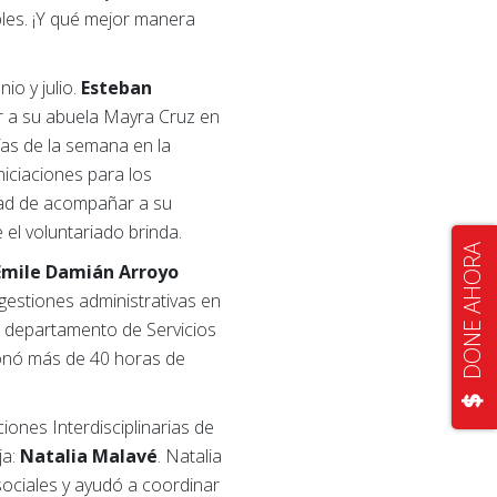
bles. ¡Y qué mejor manera
io y julio.
Esteban
ar a su abuela Mayra Cruz en
ías de la semana en la
niciaciones para los
dad de acompañar a su
el voluntariado brinda.
DONE AHORA
Emile Damián Arroyo
gestiones administrativas en
l departamento de Servicios
donó más de 40 horas de
ones Interdisciplinarias de
ja:
Natalia Malavé
. Natalia
ociales y ayudó a coordinar