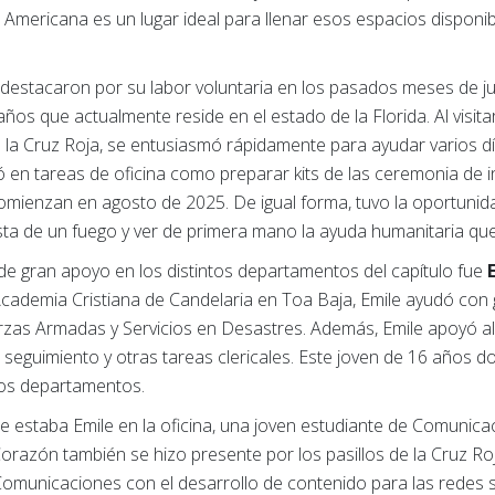
a Americana es un lugar ideal para llenar esos espacios disponi
destacaron por su labor voluntaria en los pasados meses de jun
ños que actualmente reside en el estado de la Florida. Al visit
 de la Cruz Roja, se entusiasmó rápidamente para ayudar varios d
 en tareas de oficina como preparar kits de las ceremonia de i
omienzan en agosto de 2025. De igual forma, tuvo la oportuni
a de un fuego y ver de primera mano la ayuda humanitaria que 
de gran apoyo en los distintos departamentos del capítulo fue
 Academia Cristiana de Candelaria en Toa Baja, Emile ayudó con 
uerzas Armadas y Servicios en Desastres. Además, Emile apoyó a
 seguimiento y otras tareas clericales. Este joven de 16 años 
rsos departamentos.
 estaba Emile en la oficina, una joven estudiante de Comunicaci
Corazón también se hizo presente por los pasillos de la Cruz Ro
municaciones con el desarrollo de contenido para las redes s