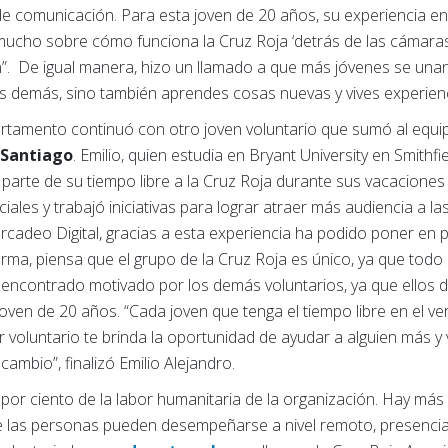
e comunicación. Para esta joven de 20 años, su experiencia en 
 mucho sobre cómo funciona la Cruz Roja ‘detrás de las cámar
. De igual manera, hizo un llamado a que más jóvenes se unan
s demás, sino también aprendes cosas nuevas y vives experienc
artamento continuó con otro joven voluntario que sumó al equ
 Santiago
. Emilio, quien estudia en Bryant University en Smithf
parte de su tiempo libre a la Cruz Roja durante sus vacaciones e
ales y trabajó iniciativas para lograr atraer más audiencia a las
cadeo Digital, gracias a esta experiencia ha podido poner en p
forma, piensa que el grupo de la Cruz Roja es único, ya que todo 
 encontrado motivado por los demás voluntarios, ya que ellos
l joven de 20 años. “Cada joven que tenga el tiempo libre en el v
r voluntario te brinda la oportunidad de ayudar a alguien más 
ambio”, finalizó Emilio Alejandro.
0 por ciento de la labor humanitaria de la organización. Hay m
e las personas pueden desempeñarse a nivel remoto, presencia