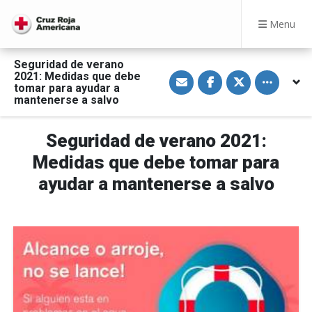
Menu
Seguridad de verano
S
S
S
Toggle othe
2021: Medidas que debe
h
h
h
tomar para ayudar a
a
a
a
mantenerse a salvo
r
r
r
e
e
e
v
o
o
i
n
n
Seguridad de verano 2021:
a
F
T
E
a
w
Medidas que debe tomar para
m
c
i
a
e
t
ayudar a mantenerse a salvo
i
b
t
l
o
e
o
r
k