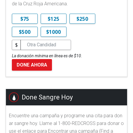
de la Cruz Roja Americana.
$75
$125
$250
$500
$1000
$
La donación mínima en línea es de $10.
DONE AHORA
Done Sangre Hoy
Encuentre una campaña y programe una cita para don
ar sangre hoy. Llame al 1-800-REDCROSS para donar o
use el enlace para Encontrar una campaña (Find a