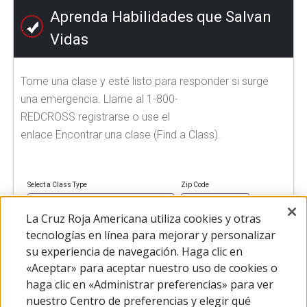
Aprenda Habilidades que Salvan
Vidas
Tome una clase y esté listo para responder si surge
una emergencia. Llame al 1-800-
REDCROSS registrarse o use el
enlace Encontrar una clase (Find a Class).
Select a Class Type
Zip Code
La Cruz Roja Americana utiliza cookies y otras
tecnologías en línea para mejorar y personalizar
su experiencia de navegación. Haga clic en
FIND A CLASS
«Aceptar» para aceptar nuestro uso de cookies o
haga clic en «Administrar preferencias» para ver
nuestro Centro de preferencias y elegir qué