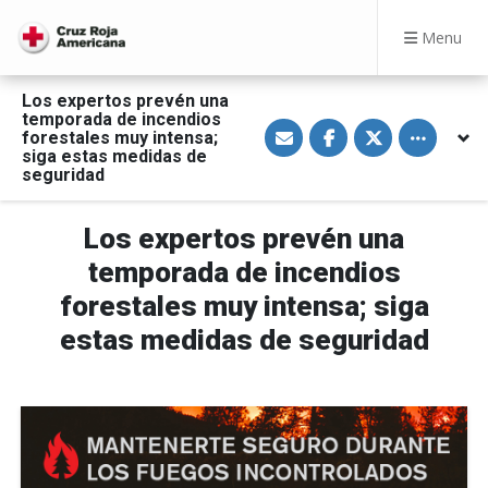
Menu
Los expertos prevén una
temporada de incendios
S
S
S
Toggle othe
forestales muy intensa;
h
h
h
a
a
a
siga estas medidas de
r
r
r
seguridad
e
e
e
v
o
o
i
n
n
a
F
T
Los expertos prevén una
E
a
w
m
c
i
temporada de incendios
a
e
t
i
b
t
forestales muy intensa; siga
l
o
e
o
r
estas medidas de seguridad
k