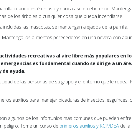
rilla cuando esté en uso y nunca ase en el interior. Mantenga la 
ramas de los árboles o cualquier cosa que pueda incendiarse.
 incluidas las mascotas, se mantengan alejados de la parrilla.
ol. Mantenga los alimentos perecederos en una nevera con abu
actividades recreativas al aire libre más populares en l
 emergencias es fundamental cuando se dirige a un áre
 y de ayuda.
acidad de las personas de su grupo y el entorno que le rodea. P
imeros auxilios para manejar picaduras de insectos, esguinces, 
.
son algunos de los infortunios más comunes que pueden enfrent
un peligro. Tome un curso de
primeros auxilios y RCP/DEA
de la 