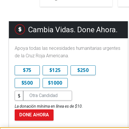
Cambia Vidas. Done Ahora.
Apoya todas las necesidades humanitarias urgentes
de la Cruz Roja Americana.
$75
$125
$250
$500
$1000
$
La donación mínima en línea es de $10.
DONE AHORA