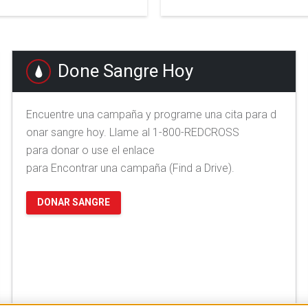
Done Sangre Hoy
Encuentre una campaña y programe una cita para d
onar sangre hoy. Llame al 1-800-REDCROSS
para donar o use el enlace
para Encontrar una campaña (Find a Drive).
DONAR SANGRE