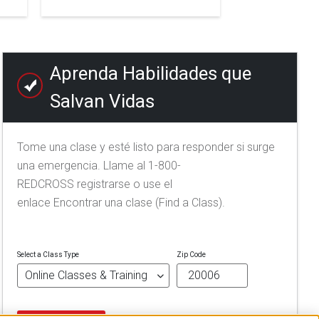
Aprenda Habilidades que
Salvan Vidas
Tome una clase y esté listo para responder si surge
una emergencia. Llame al 1-800-
REDCROSS registrarse o use el
enlace Encontrar una clase (Find a Class).
Select a Class Type
Zip Code