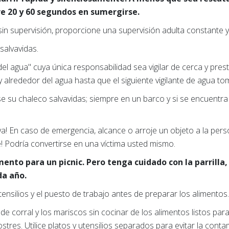
e 20 y 60 segundos en sumergirse.
 sin supervisión, proporcione una supervisión adulta constante y
alvavidas.
 del agua" cuya única responsabilidad sea vigilar de cerca y pre
 alrededor del agua hasta que el siguiente vigilante de agua tom
e su chaleco salvavidas; siempre en un barco y si se encuentra
aya! En caso de emergencia, alcance o arroje un objeto a la per
e! Podría convertirse en una víctima usted mismo.
ento para un picnic. Pero tenga cuidado con la parrilla,
da año.
ensilios y el puesto de trabajo antes de preparar los alimentos
 de corral y los mariscos sin cocinar de los alimentos listos p
ostres. Utilice platos y utensilios separados para evitar la cont