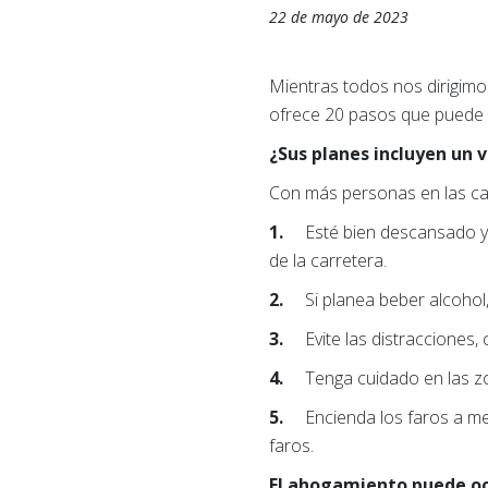
22 de mayo de 2023
Mientras todos nos dirigimos 
ofrece 20 pasos que puede 
¿Sus planes incluyen un v
Con más personas en las car
1.
Esté bien descansado y a
de la carretera.
2.
Si planea beber alcoho
3.
Evite las distracciones,
4.
Tenga cuidado en las z
5.
Encienda los faros a m
faros.
El ahogamiento puede oc