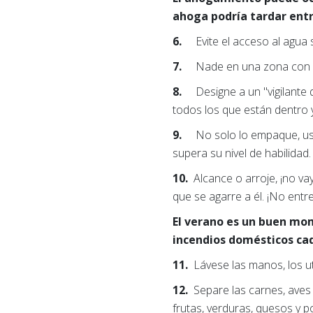
ahoga podría tardar entr
6.
Evite el acceso al agua
7.
Nade en una zona con s
8.
Designe a un "vigilante
todos los que están dentro y
9.
No solo lo empaque, us
supera su nivel de habilidad.
10.
Alcance o arroje, ¡no v
que se agarre a él. ¡No entr
El verano es un buen mom
incendios domésticos ca
11.
Lávese las manos, los ut
12.
Separe las carnes, aves
frutas, verduras, quesos y p