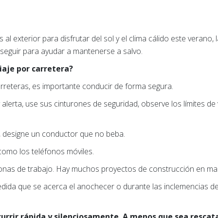
al exterior para disfrutar del sol y el clima cálido este verano
seguir para ayudar a mantenerse a salvo.
iaje por carretera?
reteras, es importante conducir de forma segura.
lerta, use sus cinturones de seguridad, observe los límites de v
l, designe un conductor que no beba.
 como los teléfonos móviles.
onas de trabajo. Hay muchos proyectos de construcción en ma
edida que se acerca el anochecer o durante las inclemencias d
urrir rápida y silenciosamente. A menos que sea rescat