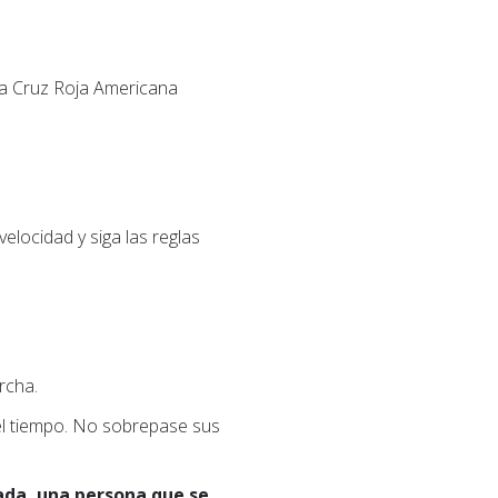
, la Cruz Roja Americana
elocidad y siga las reglas
rcha.
el tiempo. No sobrepase sus
ada, una persona que se