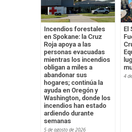
Incendios forestales
El 
en Spokane: la Cruz
Fu
Roja apoya a las
Cr
personas evacuadas
Eq
mientras los incendios
lu
obligan a miles a
mu
abandonar sus
4 d
hogares; continúa la
ayuda en Oregón y
Washington, donde los
incendios han estado
ardiendo durante
semanas
5 de agosto de 2026