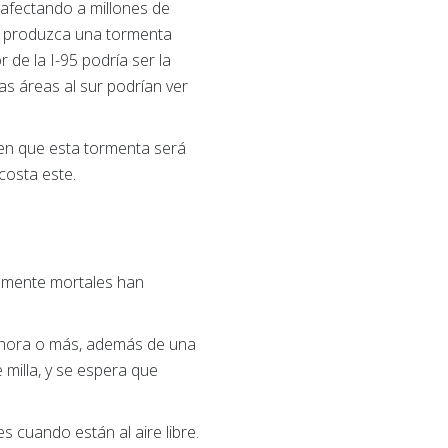
, afectando a millones de
e produzca una tormenta
 de la I-95 podría ser la
las áreas al sur podrían ver
icen que esta tormenta será
costa este.
almente mortales han
r hora o más, además de una
 milla, y se espera que
es cuando están al aire libre.