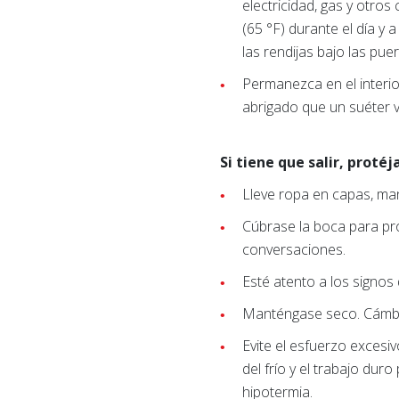
electricidad, gas y otros
(65 °F) durante el día y 
las rendijas bajo las pue
Permanezca en el interio
abrigado que un suéter 
Si tiene que salir, proté
Lleve ropa en capas, ma
Cúbrase la boca para pro
conversaciones.
Esté atento a los signos
Manténgase seco. Cámbie
Evite el esfuerzo excesi
del frío y el trabajo du
hipotermia.