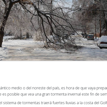
Atlántico medio o del noreste del país, es hora de que vaya prepa
e es posible que vea una gran tormenta invernal este fin de se
l sistema de tormentas traerá fuertes lluvias a la costa del G