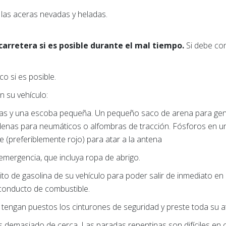
las aceras nevadas y heladas.
arretera si es posible durante el mal tiempo.
Si
debe con
ico si es posible.
n su vehículo:
as y una escoba pequeña. Un pequeño saco de arena para gene
denas para neumáticos o alfombras de tracción. Fósforos en un
e (preferiblemente rojo) para atar a la antena
 emergencia, que incluya ropa de abrigo.
to de gasolina de su vehículo para poder salir de inmediato e
 conducto de combustible.
engan puestos los cinturones de seguridad y preste toda su at
s demasiado de cerca. Las paradas repentinas son difíciles en 