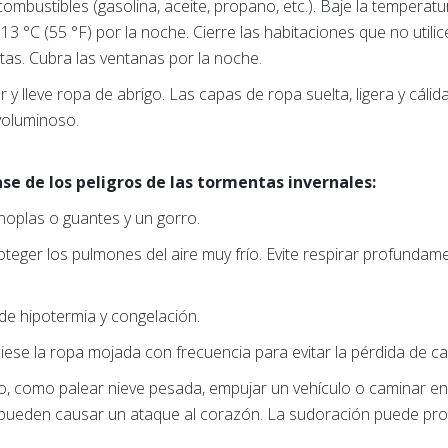
 combustibles (gasolina, aceite, propano, etc.). Baje la temperat
a 13 °C (55 °F) por la noche. Cierre las habitaciones que no utili
rtas. Cubra las ventanas por la noche.
r y lleve ropa de abrigo. Las capas de ropa suelta, ligera y cál
voluminoso.
jase de los peligros de las tormentas invernales:
noplas o guantes y un gorro.
teger los pulmones del aire muy frío. Evite respirar profundame
 de hipotermia y congelación.
se la ropa mojada con frecuencia para evitar la pérdida de cal
vo, como palear nieve pesada, empujar un vehículo o caminar en
ro pueden causar un ataque al corazón. La sudoración puede pro