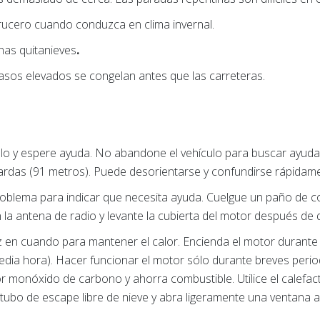
 crucero cuando conduzca en clima invernal.
nas quitanieves
.
asos elevados se congelan antes que las carreteras.
lo y espere ayuda. No abandone el vehículo para buscar ayud
ardas (91 metros). Puede desorientarse y confundirse rápidame
oblema para indicar que necesita ayuda. Cuelgue un paño de col
n la antena de radio y levante la cubierta del motor después de 
z en cuando para mantener el calor. Encienda el motor durant
edia hora). Hacer funcionar el motor sólo durante breves peri
or monóxido de carbono y ahorra combustible. Utilice el calefac
ubo de escape libre de nieve y abra ligeramente una ventana a 