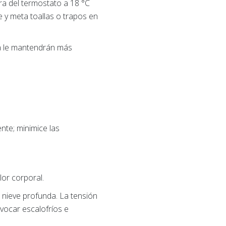
ura del termostato a 18 °C
ce y meta toallas o trapos en
ida le mantendrán más
nte; minimice las
or corporal.
 nieve profunda. La tensión
vocar escalofríos e