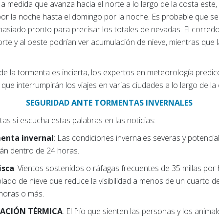
 a medida que avanza hacia el norte a lo largo de la costa este
or la noche hasta el domingo por la noche. Es probable que s
siado pronto para precisar los totales de nevadas. El corredor
 norte y al oeste podrían ver acumulación de nieve, mientras que 
a de la tormenta es incierta, los expertos en meteorología pred
ue interrumpirán los viajes en varias ciudades a lo largo de la 
SEGURIDAD ANTE TORMENTAS INVERNALES
s si escucha estas palabras en las noticias:
enta invernal
: Las condiciones invernales severas y potenci
n dentro de 24 horas.
isca
: Vientos sostenidos o ráfagas frecuentes de 35 millas po
lado de nieve que reduce la visibilidad a menos de un cuarto de
 horas o más.
SACIÓN TÉRMICA
: El frío que sienten las personas y los animal