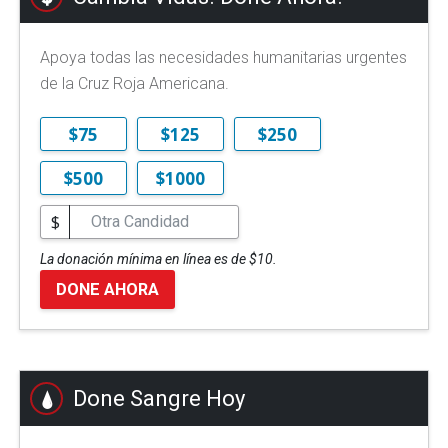
Apoya todas las necesidades humanitarias urgentes
de la Cruz Roja Americana.
$75
$125
$250
$500
$1000
$
La donación mínima en línea es de $10.
DONE AHORA
Done Sangre Hoy