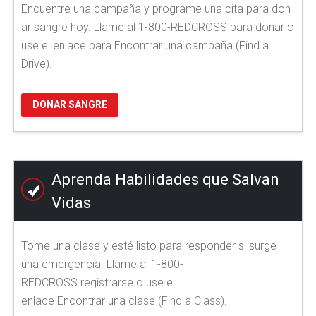
Encuentre una campaña y programe una cita para don
ar sangre hoy. Llame al 1-800-REDCROSS para donar o
use el enlace para Encontrar una campaña (Find a
Drive).
DONAR SANGRE
Aprenda Habilidades que Salvan
Vidas
Tome una clase y esté listo para responder si surge
una emergencia. Llame al 1-800-
REDCROSS registrarse o use el
enlace Encontrar una clase (Find a Class).