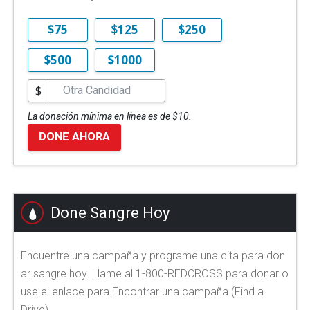
$75
$125
$250
$500
$1000
$
La donación mínima en línea es de $10.
DONE AHORA
Done Sangre Hoy
Encuentre una campaña y programe una cita para don
ar sangre hoy. Llame al 1-800-REDCROSS para donar o
use el enlace para Encontrar una campaña (Find a
Drive).