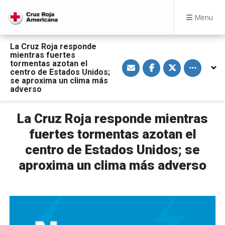
Menu
La Cruz Roja responde
mientras fuertes
S
S
S
Toggle othe
tormentas azotan el
h
h
h
centro de Estados Unidos;
a
a
a
se aproxima un clima más
r
r
r
adverso
e
e
e
v
o
o
i
n
n
a
F
T
La Cruz Roja responde mientras
E
a
w
m
c
i
fuertes tormentas azotan el
a
e
t
i
b
t
l
o
e
centro de Estados Unidos; se
o
r
k
aproxima un clima más adverso