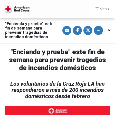
Menu
"Encienda y pruebe" este
S
S
S
Toggle othe
fin de semana para
h
h
h
prevenir tragedias de
a
a
a
incendios domésticos
r
r
r
e
e
e
v
o
o
i
n
n
"Encienda y pruebe" este fin de
a
F
T
E
a
w
semana para prevenir tragedias
m
c
i
a
e
t
de incendios domésticos
i
b
t
l
o
e
o
r
k
Los voluntarios de la Cruz Roja LA han
respondieron a más de 200 incendios
domésticos desde febrero