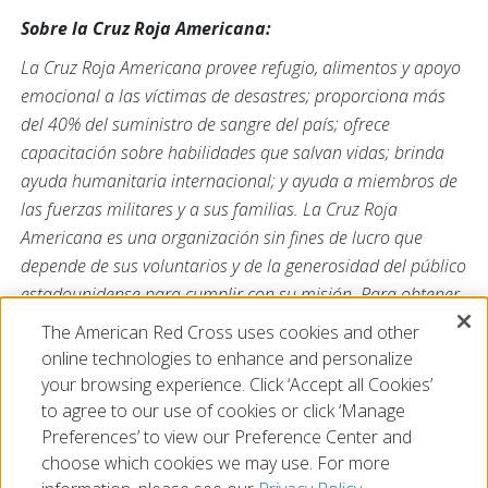
Sobre la Cruz Roja Americana:
La Cruz Roja Americana provee refugio, alimentos y apoyo
emocional a las víctimas de desastres; proporciona más
del 40% del suministro de sangre del país; ofrece
capacitación sobre habilidades que salvan vidas; brinda
ayuda humanitaria internacional; y ayuda a miembros de
las fuerzas militares y a sus familias. La Cruz Roja
Americana es una organización sin fines de lucro que
depende de sus voluntarios y de la generosidad del público
estadounidense para cumplir con su misión. Para obtener
más información,
The American Red Cross uses cookies and other
visite
redcross.org/la
o
cruzrojaamericana.org
, y visítenos
online technologies to enhance and personalize
en Twitter en
@RedCrossLA
o
@CruzRojaLA
.
your browsing experience. Click ‘Accept all Cookies’
to agree to our use of cookies or click ‘Manage
Preferences’ to view our Preference Center and
choose which cookies we may use. For more