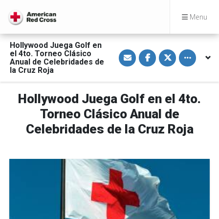
Menu
Hollywood Juega Golf en
S
S
S
Toggle othe
el 4to. Torneo Clásico
h
h
h
Anual de Celebridades de
a
a
a
la Cruz Roja
r
r
r
e
e
e
v
o
o
i
n
n
Hollywood Juega Golf en el 4to.
a
F
T
E
a
w
Torneo Clásico Anual de
m
c
i
a
e
t
Celebridades de la Cruz Roja
i
b
t
l
o
e
o
r
k