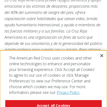
La Cruz Roja Americana provee refugio, alimentos y apoyo
emocional a las víctimas de desastres; proporciona más
del 40% del suministro de sangre del país; ofrece
capacitación sobre habilidades que salvan vidas; brinda
ayuda humanitaria internacional; y ayuda a miembros de
las fuerzas militares y a sus familias. La Cruz Roja
Americana es una organización sin fines de lucro que
depende de sus voluntarios y de la generosidad del público
estadounidense para cumplir con su misión. Para obtener
más información,
The American Red Cross uses cookies and other
visite
redcross.org/la
o
cruzrojaamericana.org
, y visítenos
online technologies to enhance and personalize
en Twitter en
@RedCrossLA
o
@CruzRojaLA
.
your browsing experience. Click ‘Accept all Cookies’
to agree to our use of cookies or click ‘Manage
Preferences’ to view our Preference Center and
choose which cookies we may use. For more
information, please see our
Privacy Policy.
© 2026 The American National Red Cross
Accessibility
Terms of Use
Privacy Policy
Preferences
Accept all Cookies