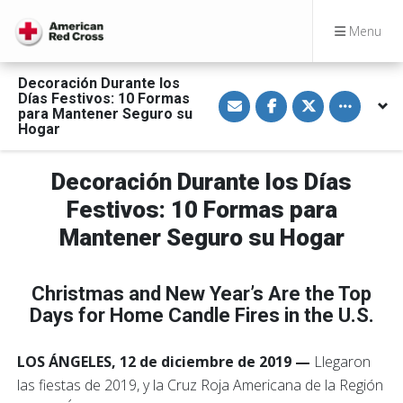
Menu
Decoración Durante los
S
S
S
Toggle othe
Días Festivos: 10 Formas
h
h
h
para Mantener Seguro su
a
a
a
Hogar
r
r
r
e
e
e
v
o
o
i
n
n
Decoración Durante los Días
a
F
T
E
a
w
Festivos: 10 Formas para
m
c
i
a
e
t
Mantener Seguro su Hogar
i
b
t
l
o
e
o
r
k
Christmas and New Year’s Are the Top
Days for Home Candle Fires in the U.S.
LOS ÁNGELES, 12 de diciembre de 2019
—
Llegaron
las fiestas de 2019, y la Cruz Roja Americana de la Región