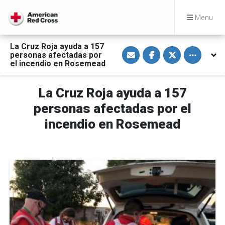
Menu
La Cruz Roja ayuda a 157
S
S
S
Toggle othe
personas afectadas por
h
h
h
a
a
a
el incendio en Rosemead
r
r
r
e
e
e
v
o
o
La Cruz Roja ayuda a 157
i
n
n
a
F
T
E
a
w
personas afectadas por el
m
c
i
a
e
t
incendio en Rosemead
i
b
t
l
o
e
o
r
k