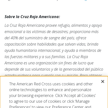
Sobre la Cruz Roja Americana:
La Cruz Roja Americana provee refugio, alimentos y apoyo
emocional a las víctimas de desastres; proporciona más
del 40% del suministro de sangre del país; ofrece
capacitación sobre habilidades que salvan vidas; brinda
ayuda humanitaria internacional; y ayuda a miembros de
las fuerzas militares y a sus familias. La Cruz Roja
Americana es una organización sin fines de lucro que
depende de sus voluntarios y de la generosidad del público
estadounidense para cumplir con su misión. Para obtener
más información,
The American Red Cross uses cookies and other
visite
redcross.org/la
o
cruzrojaamericana.org
, y visítenos
online technologies to enhance and personalize
en Twitter en
@RedCrossLA
o
@CruzRojaLA
.
your browsing experience. Click ‘Accept all Cookies’
to agree to our use of cookies or click ‘Manage
Preferences’ to view our Preference Center and