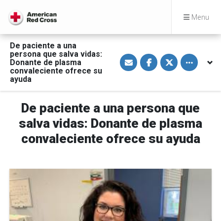
Menu
De paciente a una
persona que salva vidas:
S
S
S
Toggle othe
Donante de plasma
h
h
h
a
a
a
convaleciente ofrece su
r
r
r
ayuda
e
e
e
v
o
o
i
n
n
a
F
T
De paciente a una persona que
E
a
w
m
c
i
salva vidas: Donante de plasma
a
e
t
i
b
t
convaleciente ofrece su ayuda
l
o
e
o
r
k