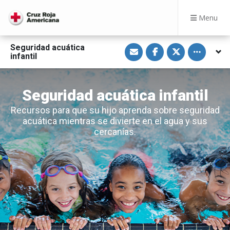
Menu
S
S
S
Toggle othe
Seguridad acuática
h
h
h
infantil
a
a
a
r
r
r
e
e
e
v
o
o
i
n
n
Seguridad acuática infantil
a
F
T
E
a
w
Recursos para que su hijo aprenda sobre seguridad
m
c
i
a
e
t
acuática mientras se divierte en el agua y sus
i
b
t
cercanías.
l
o
e
o
r
k