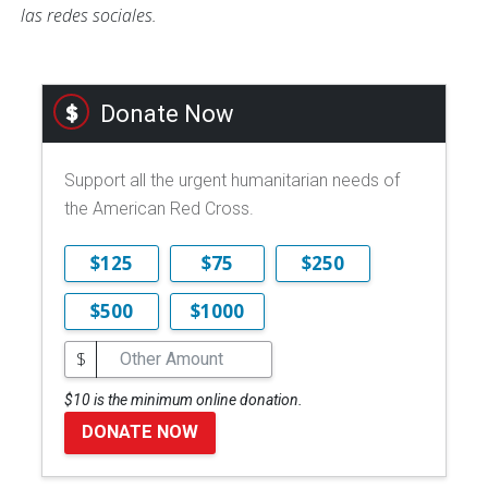
las redes sociales.
Donate Now
Support all the urgent humanitarian needs of
the American Red Cross.
$125
$75
$250
$500
$1000
$
$10 is the minimum online donation.
DONATE NOW