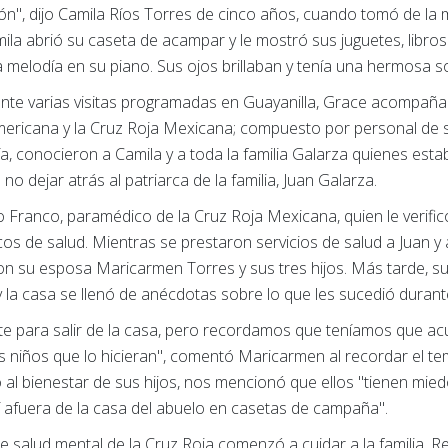
ión", dijo Camila Ríos Torres de cinco años, cuando tomó de l
la abrió su caseta de acampar y le mostró sus juguetes, libros
melodía en su piano. Sus ojos brillaban y tenía una hermosa so
nte varias visitas programadas en Guayanilla, Grace acompaña
mericana y la Cruz Roja Mexicana; compuesto por personal de s
día, conocieron a Camila y a toda la familia Galarza quienes e
no dejar atrás al patriarca de la familia, Juan Galarza.
 Franco, paramédico de la Cruz Roja Mexicana, quien le verific
cos de salud. Mientras se prestaron servicios de salud a Juan y 
n su esposa Maricarmen Torres y sus tres hijos. Más tarde, su
y la casa se llenó de anécdotas sobre lo que les sucedió durant
te para salir de la casa, pero recordamos que teníamos que ac
los niños que lo hicieran", comentó Maricarmen al recordar el t
al bienestar de sus hijos, nos mencionó que ellos "tienen mied
afuera de la casa del abuelo en casetas de campaña".
e salud mental de la Cruz Roja comenzó a cuidar a la familia. R