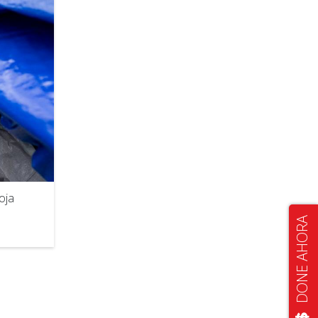
oja
DONE AHORA