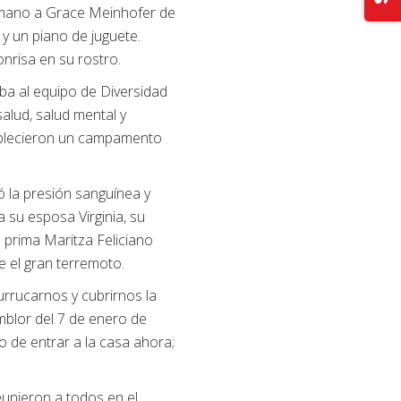
a mano a Grace Meinhofer de
 y un piano de juguete.
nrisa en su rostro.
ba al equipo de Diversidad
alud, salud mental y
stablecieron un campamento
ó la presión sanguínea y
a su esposa Virginia, su
 prima Maritza Feliciano
e el gran terremoto.
urrucarnos y cubrirnos la
emblor del 7 de enero de
o de entrar a la casa ahora;
eunieron a todos en el