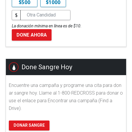
$500
$1000
$
La donación mínima en línea es de $10.
DONE AHORA
Done Sangre Hoy
Encuentre una campaña y programe una cita para don
ar sangre hoy. Llame al 1-800-REDCROSS para donar o
use el enlace para Encontrar una campaña (Find a
Drive).
DONAR SANGRE