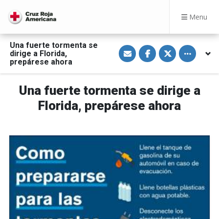
Menu
Una fuerte tormenta se
S
S
S
Toggle othe
dirige a Florida,
h
h
h
a
a
a
prepárese ahora
r
r
r
e
e
e
v
o
o
Una fuerte tormenta se dirige a
i
n
n
a
F
T
E
a
w
Florida, prepárese ahora
m
c
i
a
e
t
i
b
t
l
o
e
o
r
k