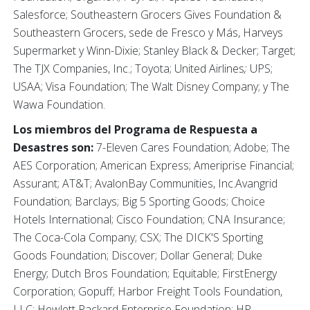
Salesforce; Southeastern Grocers Gives Foundation &
Southeastern Grocers, sede de Fresco y Más, Harveys
Supermarket y Winn-Dixie; Stanley Black & Decker; Target;
The TJX Companies, Inc.; Toyota; United Airlines
;
UPS;
USAA; Visa Foundation; The Walt Disney Company; y The
Wawa Foundation.
Los miembros del Programa de Respuesta a
Desastres son:
7-Eleven Cares Foundation; Adobe; The
AES Corporation; American Express; Ameriprise Financial;
Assurant; AT&T; AvalonBay Communities, Inc.Avangrid
Foundation; Barclays; Big 5 Sporting Goods; Choice
Hotels International; Cisco Foundation; CNA Insurance;
The Coca-Cola Company; CSX; The DICK'S Sporting
Goods Foundation; Discover; Dollar General; Duke
Energy; Dutch Bros Foundation; Equitable; FirstEnergy
Corporation; Gopuff; Harbor Freight Tools Foundation,
LLC; Hewlett Packard Enterprise Foundation; HP