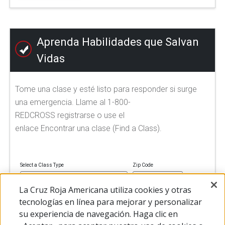
Aprenda Habilidades que Salvan
Vidas
Tome una clase y esté listo para responder si surge
una emergencia. Llame al 1-800-
REDCROSS registrarse o use el
enlace Encontrar una clase (Find a Class).
Select a Class Type
Zip Code
La Cruz Roja Americana utiliza cookies y otras
tecnologías en línea para mejorar y personalizar
su experiencia de navegación. Haga clic en
FIND A CLASS