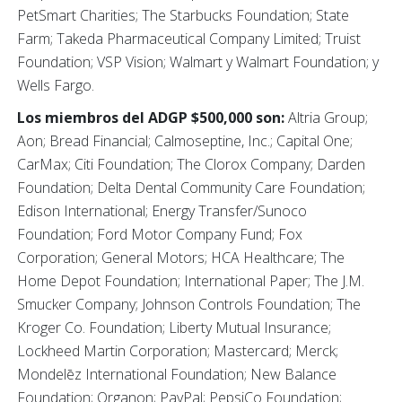
PetSmart Charities; The Starbucks Foundation; State
Farm; Takeda Pharmaceutical Company Limited; Truist
Foundation; VSP Vision; Walmart y Walmart Foundation; y
Wells Fargo.
Los miembros del ADGP $500,000 son:
Altria Group;
Aon; Bread Financial; Calmoseptine, Inc.; Capital One;
CarMax; Citi Foundation; The Clorox Company; Darden
Foundation; Delta Dental Community Care Foundation;
Edison International; Energy Transfer/Sunoco
Foundation; Ford Motor Company Fund; Fox
Corporation; General Motors; HCA Healthcare; The
Home Depot Foundation; International Paper; The J.M.
Smucker Company; Johnson Controls Foundation; The
Kroger Co. Foundation; Liberty Mutual Insurance;
Lockheed Martin Corporation; Mastercard; Merck;
Mondelēz International Foundation; New Balance
Foundation; Organon; PayPal; PepsiCo Foundation;