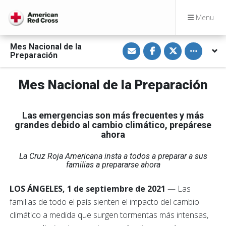
Menu
S
S
S
Toggle othe
Mes Nacional de la
h
h
h
Preparación
a
a
a
r
r
r
e
e
e
v
o
o
Mes Nacional de la Preparación
i
n
n
a
F
T
E
a
w
m
c
i
Las emergencias son más frecuentes y más
a
e
t
i
b
t
grandes debido al cambio climático, prepárese
l
o
e
ahora
o
r
k
La Cruz Roja Americana insta a todos a preparar a sus
familias a prepararse ahora
LOS ÁNGELES, 1 de septiembre de 2021
— Las
familias de todo el país sienten el impacto del cambio
climático a medida que surgen tormentas más intensas,