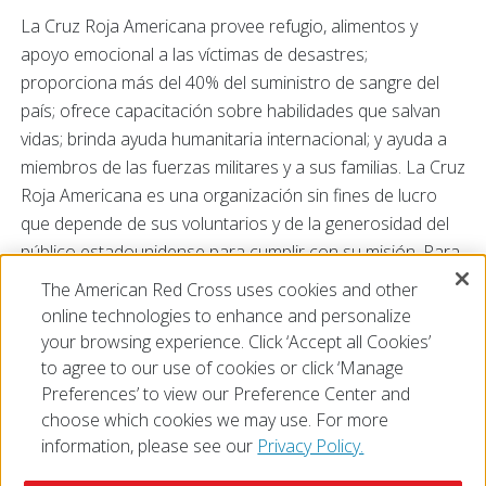
La Cruz Roja Americana provee refugio, alimentos y
apoyo emocional a las víctimas de desastres;
proporciona más del 40% del suministro de sangre del
país; ofrece capacitación sobre habilidades que salvan
vidas; brinda ayuda humanitaria internacional; y ayuda a
miembros de las fuerzas militares y a sus familias. La Cruz
Roja Americana es una organización sin fines de lucro
que depende de sus voluntarios y de la generosidad del
público estadounidense para cumplir con su misión. Para
obtener más información,
The American Red Cross uses cookies and other
visite
redcross.org/la
o
cruzrojaamericana.org
, y visítenos
online technologies to enhance and personalize
en Twitter en
@RedCrossLA
o
@CruzRojaLA
.
your browsing experience. Click ‘Accept all Cookies’
to agree to our use of cookies or click ‘Manage
Preferences’ to view our Preference Center and
choose which cookies we may use. For more
information, please see our
Privacy Policy.
© 2026 The American National Red Cross