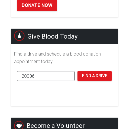
DONATE NOW
Give Blood Today
Find a drive and schedule a blood donation
appointment today.
FIND A DRIVE
Become a Volunteer