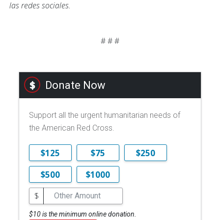
las redes sociales.
# # #
Donate Now
Support all the urgent humanitarian needs of
the American Red Cross.
$125
$75
$250
$500
$1000
$
$10 is the minimum online donation.