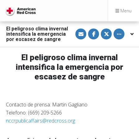
Menu
El peligroso clima invernal
S
S
S
Toggle othe
intensifica la emergencia
h
h
h
a
a
a
por escasez de sangre
r
r
r
e
e
e
v
o
o
El peligroso clima invernal
i
n
n
a
F
T
E
a
w
intensifica la emergencia por
m
c
i
a
e
t
escasez de sangre
i
b
t
l
o
e
o
r
k
Contacto de prensa: Martin Gagliano
Telefono: (669) 209-5266
nccrpublicaffairs@redcross.org