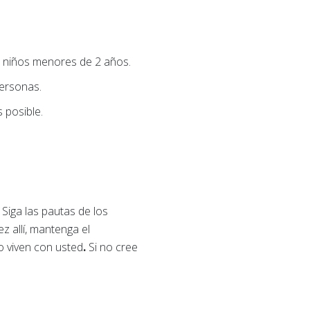
a niños menores de 2 años.
personas.
 posible.
Siga las pautas de los
z allí, mantenga el
o viven con usted
.
Si no cree