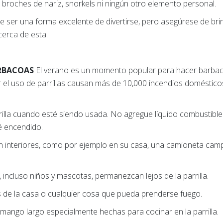
broches de nariz, snorkels ni ningún otro elemento personal.
de ser una forma excelente de divertirse, pero asegúrese de br
cerca de esta.
ARBACOAS
El verano es un momento popular para hacer barbaco
r el uso de parrillas causan más de 10,000 incendios doméstico
rilla cuando esté siendo usada. No agregue líquido combustibl
é encendido.
a en interiores, como por ejemplo en su casa, una camioneta cam
incluso niños y mascotas, permanezcan lejos de la parrilla.
os de la casa o cualquier cosa que pueda prenderse fuego.
 mango largo especialmente hechas para cocinar en la parrilla.