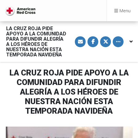
Menu
LA CRUZ ROJA PIDE
APOYO A LA COMUNIDAD
S
S
S
Toggle othe
PARA DIFUNDIR ALEGRÍA
h
h
h
A LOS HÉROES DE
a
a
a
NUESTRA NACIÓN ESTA
r
r
r
TEMPORADA NAVIDEÑA
e
e
e
v
o
o
i
n
n
a
F
T
LA CRUZ ROJA PIDE APOYO A LA
E
a
w
m
c
i
COMUNIDAD PARA DIFUNDIR
a
e
t
i
b
t
l
o
e
ALEGRÍA A LOS HÉROES DE
o
r
k
NUESTRA NACIÓN ESTA
TEMPORADA NAVIDEÑA